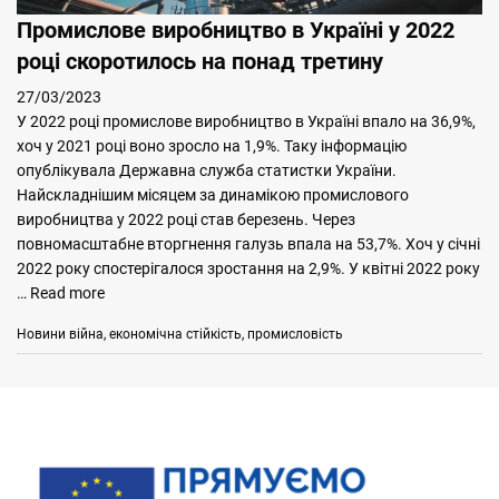
Промислове виробництво в Україні у 2022
році скоротилось на понад третину
27/03/2023
У 2022 році промислове виробництво в Україні впало на 36,9%,
хоч у 2021 році воно зросло на 1,9%. Таку інформацію
опублікувала Державна служба статистки України.
Найскладнішим місяцем за динамікою промислового
виробництва у 2022 році став березень. Через
повномасштабне вторгнення галузь впала на 53,7%. Хоч у січні
2022 року спостерігалося зростання на 2,9%. У квітні 2022 року
…
Read more
Categories
Tags
Новини
війна
,
економічна стійкість
,
промисловість