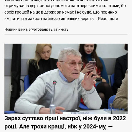
отримувачів державної допомоги партнерськими коштами, бо
своїх грошей на це в держави немає і не буде. Що повинно
змінитися в захисті найнезахищеніших верств …
Read more
Categories
Tags
Новини
війна
,
згуртованість
,
стійкість
Зараз суттєво гірші настрої, ніж були в 2022
році. Але трохи кращі, ніж у 2024-му, —