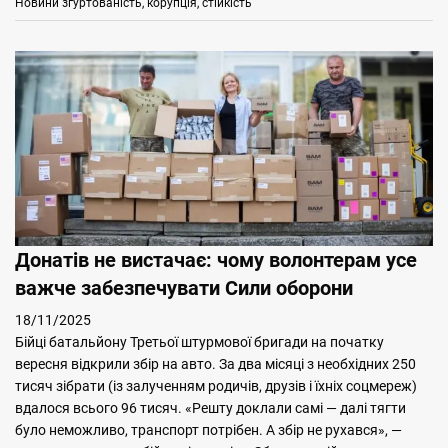
Categories
Tags
Новини
згуртованість
,
корупція
,
стійкість
Донатів не вистачає: чому волонтерам усе
важче забезпечувати Сили оборони
18/11/2025
Бійці батальйону Третьої штурмової бригади на початку
вересня відкрили збір на авто. За два місяці з необхідних 250
тисяч зібрати (із залученням родичів, друзів і їхніх соцмереж)
вдалося всього 96 тисяч. «Решту доклали самі — далі тягти
було неможливо, транспорт потрібен. А збір не рухався», —