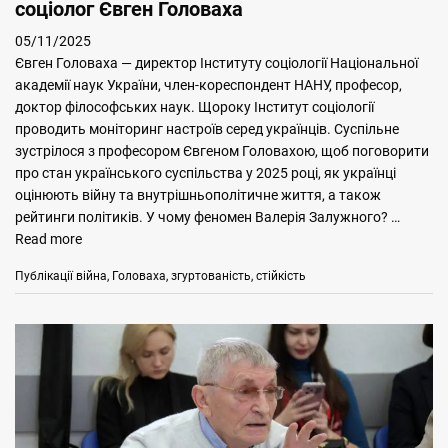
соціолог Євген Головаха
05/11/2025
Євген Головаха — директор Інституту соціології Національної
академії наук України, член-кореспондент НАНУ, професор,
доктор філософських наук. Щороку Інститут соціології
проводить моніторинг настроїв серед українців. Суспільне
зустрілося з професором Євгеном Головахою, щоб поговорити
про стан українського суспільства у 2025 році, як українці
оцінюють війну та внутрішньополітичне життя, а також
рейтинги політиків. У чому феномен Валерія Залужного? …
Read more
Categories
Tags
Публікації
війна
,
Головаха
,
згуртованість
,
стійкість