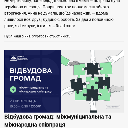
Не через війну, напередодні захворіла її мама — потрібна була
термінова операція. Попри початок повномасштабного
вторгнення, Анна не думала, що їде назавжди, — вдома
лишилося все: друзі, будинок, робота. За два з половиною
роки, які минули, її життя …
Read more
Categories
Tags
Публікації
війна
,
згуртованість
,
стійкість
Відбудова громад: міжмуніципальна та
міжнародна співпраця