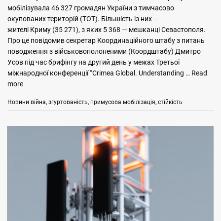
мобілізувала 46 327 громадян України з тимчасово
окупованих територій (ТОТ). Більшість із них —
жителі Криму (35 271), з яких 5 368 — мешканці Севастополя.
Про це повідомив секретар Координаційного штабу з питань
поводження з військовополоненими (Коордштабу) Дмитро
Усов під час брифінгу на другий день у межах Третьої
міжнародної конференції “Crimea Global. Understanding …
Read
more
Categories
Tags
Новини
війна
,
згуртованість
,
примусова мобілізація
,
стійкість