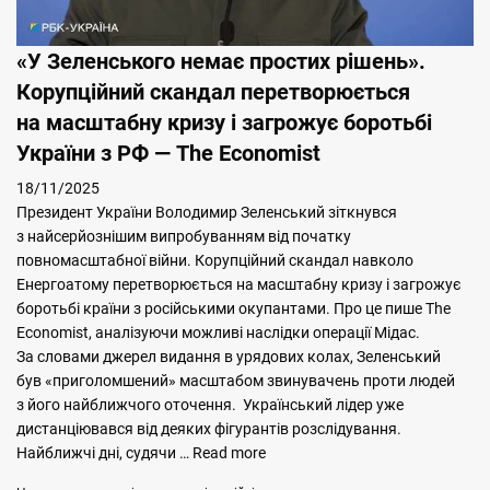
«У Зеленського немає простих рішень».
Корупційний скандал перетворюється
на масштабну кризу і загрожує боротьбі
України з РФ — The Economist
18/11/2025
Президент України Володимир Зеленський зіткнувся
з найсерйознішим випробуванням від початку
повномасштабної війни. Корупційний скандал навколо
Енергоатому перетворюється на масштабну кризу і загрожує
боротьбі країни з російськими окупантами. Про це пише The
Economist, аналізуючи можливі наслідки операції Мідас.
За словами джерел видання в урядових колах, Зеленський
був «приголомшений» масштабом звинувачень проти людей
з його найближчого оточення. Український лідер уже
дистанціювався від деяких фігурантів розслідування.
Найближчі дні, судячи …
Read more