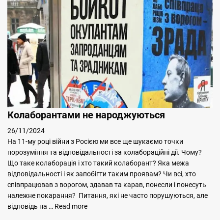
Колаборантами не народжуються
26/11/2024
На 11-му році війни з Росією ми все ще шукаємо точки
порозуміння та відповідальності за колабораційні дії. Чому?
Що таке колаборація і хто такий колаборант? Яка межа
відповідальності і як запобігти таким проявам? Чи всі, хто
співпрацював з ворогом, здавав та карав, понесли і понесуть
належне покарання? Питання, які не часто порушуються, але
відповідь на …
Read more