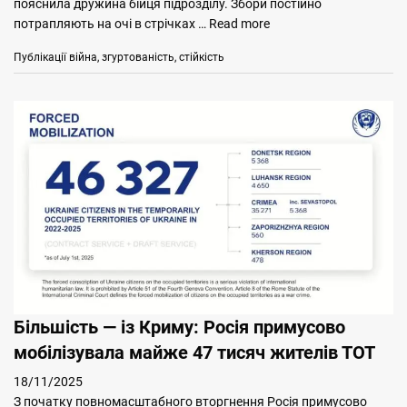
пояснила дружина бійця підрозділу. Збори постійно
потрапляють на очі в стрічках …
Read more
Categories
Tags
Публікації
війна
,
згуртованість
,
стійкість
Більшість — із Криму: Росія примусово
мобілізувала майже 47 тисяч жителів ТОТ
18/11/2025
З початку повномасштабного вторгнення Росія примусово