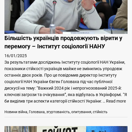
Більшість українців продовжують вірити у
перемогу – Інститут соціології НАНУ
16/01/2025
За результатами досліджень Інституту соціології НАН України,
показники стійкості українців майже не змінились упродовж
останніх двох років. Про це повідомив директор Інституту
соціології НАН України Євген Головаха під час публічної
дискусії на тему: “Важкий 2024 рік і непрогнозований 2025-й:
ключові загрози та очікування”, яка відбулась в Укрінформі. “Я
би виділив три аспекти категорії стійкості України: …
Read more
Categories
Tags
Новини
війна
,
Головаха
,
згуртованість
,
опитування
,
стійкість