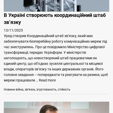
В Україні створюють координаційний штаб
звʼязку
13/11/2025
Уряд створив Координаційний штаб звʼязку, який має
забезпечувати безперебійну роботу комунікаційних мереж під
час знеструмлень. Про це повідомило Міністерство цифрової
трансформації, передає Укрінформ. У міністерстві
наголошують, що новостворений штаб працюватиме як
єдиний центр, що об’єднає зусилля центральної та місцевої
влади, операторів зв’язку та інших державних органів. Його
головне завдання – попереджати та реагувати на ризики, щоб
мережі працювали …
Read more
Categories
Tags
Новини
війна
,
зв'язок
,
згуртованість
,
стійкість