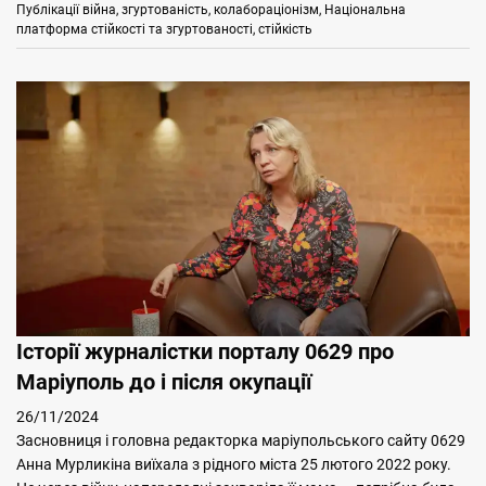
Categories
Tags
Публікації
війна
,
згуртованість
,
колабораціонізм
,
Національна
платформа стійкості та згуртованості
,
стійкість
Історії журналістки порталу 0629 про
Маріуполь до і після окупації
26/11/2024
Засновниця і головна редакторка маріупольського сайту 0629
Анна Мурликіна виїхала з рідного міста 25 лютого 2022 року.