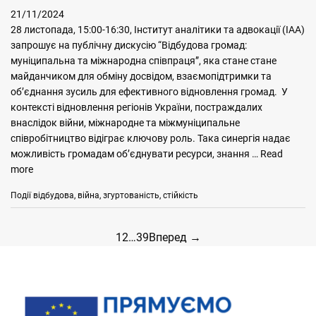
21/11/2024
28 листопада, 15:00-16:30, Інститут аналітики та адвокації (ІАА)
запрошує на публічну дискусію “Відбудова громад:
муніципальна та міжнародна співпраця”, яка стане стане
майданчиком для обміну досвідом, взаємопідтримки та
об’єднання зусиль для ефективного відновлення громад. У
контексті відновлення регіонів України, постраждалих
внаслідок війни, міжнародне та міжмуніципальне
співробітництво відіграє ключову роль. Така синергія надає
можливість громадам об’єднувати ресурси, знання …
Read
more
Categories
Tags
Події
відбудова
,
війна
,
згуртованість
,
стійкість
Post
Page
Page
Page
1
2
…
39
Вперед
→
navigation