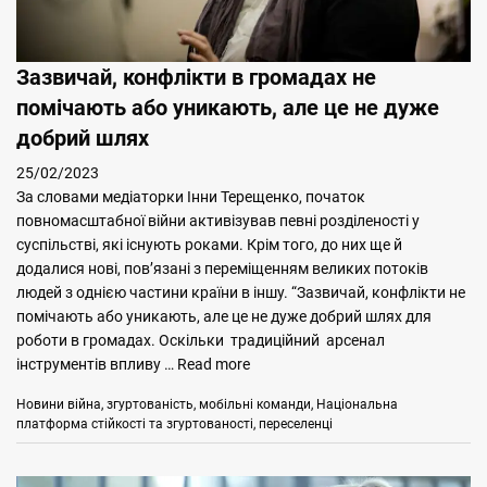
Зазвичай, конфлікти в громадах не
помічають або уникають, але це не дуже
добрий шлях
25/02/2023
За словами медіаторки Інни Терещенко, початок
повномасштабної війни активізував певні розділеності у
суспільстві, які існують роками. Крім того, до них ще й
додалися нові, пов’язані з переміщенням великих потоків
людей з однією частини країни в іншу. “Зазвичай, конфлікти не
помічають або уникають, але це не дуже добрий шлях для
роботи в громадах. Оскільки традиційний арсенал
інструментів впливу …
Read more
Categories
Tags
Новини
війна
,
згуртованість
,
мобільні команди
,
Національна
платформа стійкості та згуртованості
,
переселенці