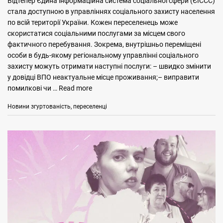
Відтепер Єдина інформаційна система соціальної сфери (ЄІССС)
стала доступною в управліннях соціального захисту населення
по всій території України. Кожен переселенець може
скористатися соціальними послугами за місцем свого
фактичного перебування. Зокрема, внутрішньо переміщені
особи в будь-якому регіональному управлінні соціального
захисту можуть отримати наступні послуги: – швидко змінити
у довідці ВПО неактуальне місце проживання;– виправити
помилкові чи …
Read more
Categories
Tags
Новини
згуртованість
,
переселенці