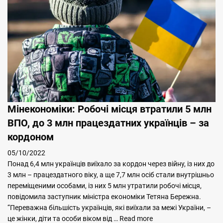
Мінекономіки: Робочі місця втратили 5 млн
ВПО, до 3 млн працездатних українців – за
кордоном
05/10/2022
Понад 6,4 млн українців виїхало за кордон через війну, із них до
3 млн – працездатного віку, а ще 7,7 млн осіб стали внутрішньо
переміщеними особами, із них 5 млн утратили робочі місця,
повідомила заступник міністра економіки Тетяна Бережна.
“Переважна більшість українців, які виїхали за межі України, –
це жінки, діти та особи віком від …
Read more