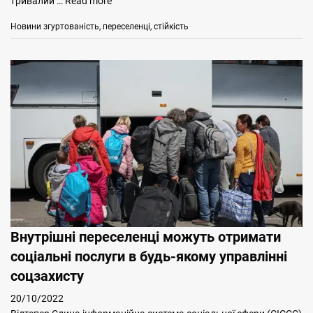
тривалий …
Read more
Categories
Tags
Новини
згуртованість
,
переселенці
,
стійкість
Внутрішні переселенці можуть отримати
соціальні послуги в будь-якому управлінні
соцзахисту
20/10/2022