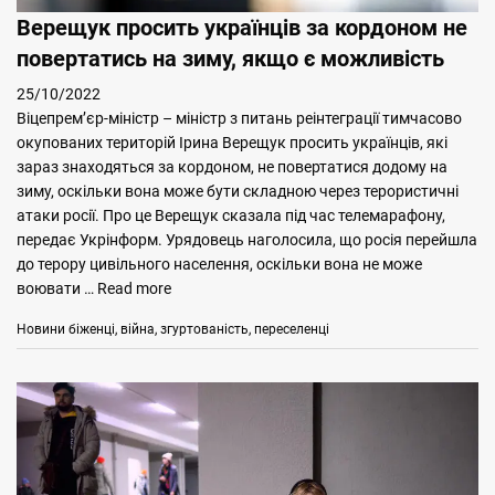
Верещук просить українців за кордоном не
повертатись на зиму, якщо є можливість
25/10/2022
Віцепрем’єр-міністр – міністр з питань реінтеграції тимчасово
окупованих територій Ірина Верещук просить українців, які
зараз знаходяться за кордоном, не повертатися додому на
зиму, оскільки вона може бути складною через терористичні
атаки росії. Про це Верещук сказала під час телемарафону,
передає Укрінформ. Урядовець наголосила, що росія перейшла
до терору цивільного населення, оскільки вона не може
воювати …
Read more
Categories
Tags
Новини
біженці
,
війна
,
згуртованість
,
переселенці