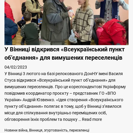
У Вінниці відкрився «Всеукраїнський пункт
об’єднання» для вимушених переселенців
04/02/2023
У Вінниці 3 лютого на базі релокованого ДонНУ імені Василя
Стуса відкрився «Всеукраїнський пункт об’єднання» для
вимушених переселенців. Про це кореспондентові Укрінформу
повідомив координатор проєкту – представник ГО «ВПО
України» Андрій Юзвенко. «Ідея створення «Всеукраїнського
пункту об’єднання» полягає в тому, щоб у Вінниці з’явилося
місце для спілкування внутрішньо переміщених осіб,
обговорення їхніх проблем та пошуку …
Read more
Categories
Tags
Новини
війна
,
Вінниця
,
згуртованість
,
переселенці