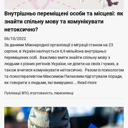
Внутрішньо переміщені особи та місцеві: як
знайти спільну мову та комунікувати
нетоксично?
06/10/2022
За даними Міжнародної організації з міграції станом на 23
серпня, в Україні налічується 6,9 мільйона внутрішньо
переміщених осіб. Важливо вміти знайти спільну мову з
людьми з різних регіонів України, не ділити на своїх і чужих, а
також вчитися комунікувати нетоксично. Разом із психологом
та психотерапевтом Максимом Пилаєвим підготували поради,
як говорити з людьми, які вимушено …
Read more
Categories
Tags
Публікації
ВПО
,
згуртованість
,
переселенці