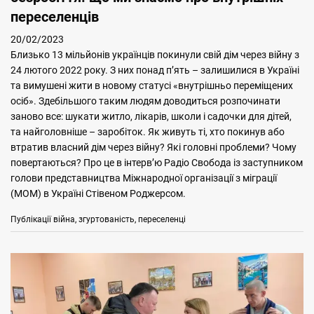
переселенців
20/02/2023
Близько 13 мільйонів українців покинули свій дім через війну з
24 лютого 2022 року. З них понад п’ять – залишилися в Україні
та вимушені жити в новому статусі «внутрішньо переміщених
осіб». Здебільшого таким людям доводиться розпочинати
заново все: шукати житло, лікарів, школи і садочки для дітей,
та найголовніше – заробіток. Як живуть ті, хто покинув або
втратив власний дім через війну? Які головні проблеми? Чому
повертаються? Про це в інтерв’ю Радіо Свобода із заступником
голови представництва Міжнародної організації з міграції
(МОМ) в Україні Стівеном Роджерсом.
Categories
Tags
Публікації
війна
,
згуртованість
,
переселенці