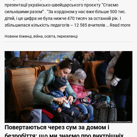
презентації українсько-швейцарського проєкту “Стаємо
сильнішими разом” . “За кордоном у нас вже більше 500 тис.
дітей, і ця цифра не була нижче 470 тисяч за останній рік. І
збільшилася кількість педагогів – 12 585 вчителів …
Read more
Categories
Tags
Новини
біженці
,
війна
,
освіта
,
переселенці
Повертаються через сум за домом і
безробіття: що ми знаємо про внутрішніх