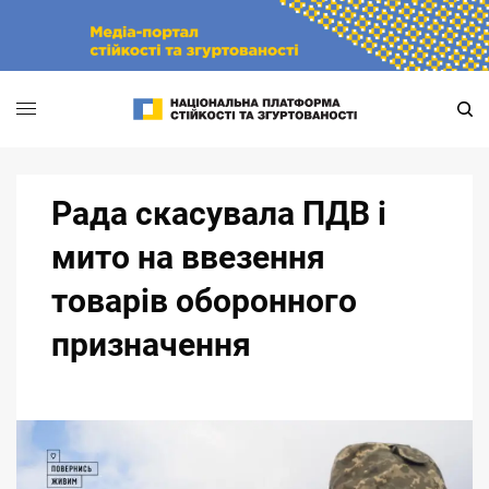
Skip
to
content
Рада скасувала ПДВ і
мито на ввезення
товарів оборонного
призначення