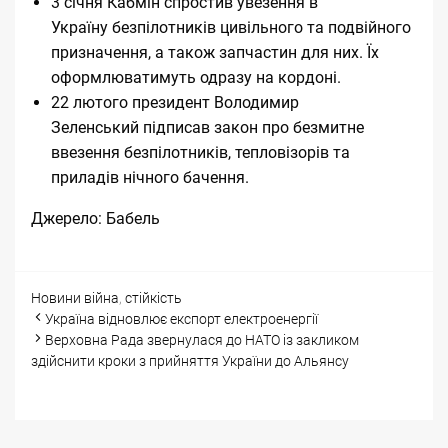
3 січня Кабмін
спростив увезення в
Україну
безпілотників цивільного та подвійного
призначення, а також запчастин для них. Їх
оформлюватимуть одразу на кордоні.
22 лютого президент Володимир
Зеленський
підписав закон про безмитне
ввезення
безпілотників, тепловізорів та
приладів нічного бачення.
Джерело:
Бабель
Categories
Tags
Новини
війна
,
стійкість
Post
Україна відновлює експорт електроенергії
navigation
Верховна Рада звернулася до НАТО із закликом
здійснити кроки з прийняття України до Альянсу