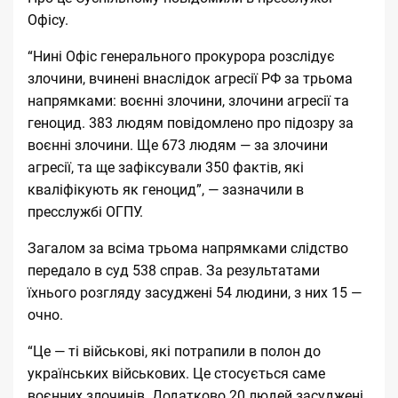
Офісу.
“Нині Офіс генерального прокурора розслідує
злочини, вчинені внаслідок агресії РФ за трьома
напрямками: воєнні злочини, злочини агресії та
геноцид. 383 людям повідомлено про підозру за
воєнні злочини. Ще 673 людям — за злочини
агресії, та ще зафіксували 350 фактів, які
кваліфікують як геноцид”, — зазначили в
пресслужбі ОГПУ.
Загалом за всіма трьома напрямками слідство
передало в суд 538 справ. За результатами
їхнього розгляду засуджені 54 людини, з них 15 —
очно.
“Це — ті військові, які потрапили в полон до
українських військових. Це стосується саме
воєнних злочинів. Додатково 20 людей засуджені