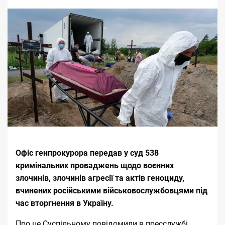
Офіс генпрокурора
передав у суд 538
кримінальних проваджень щодо воєнних
злочинів, злочинів агресії та актів геноциду,
вчинених російськими військовослужбовцями під
час вторгнення в Україну.
Про це Суспільному повідомили в пресслужбі