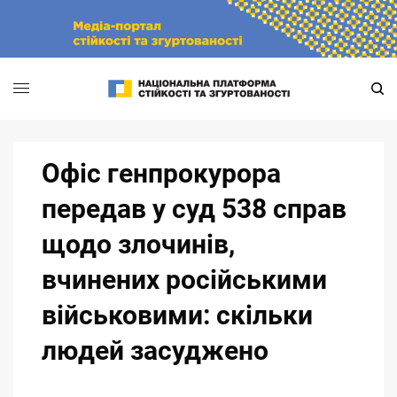
Skip
to
content
Офіс генпрокурора
передав у суд 538 справ
щодо злочинів,
вчинених російськими
військовими: скільки
людей засуджено