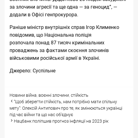
за злочини агресії та ще одна — за геноцид”, —
додали в Офісі генпрокурора.
Раніше міністр внутрішніх справ Ігор Клименко
повідомив, що Національна поліція
розпочала
понад 87 тисяч кримінальних
проваджень за фактами скоєння злочинів
військовими російської армії
в Україні.
Джерело:
Суспільне
Categories
Tags
Новини
війна
,
воєнні злочини
,
стійкість
Post
“Щоб зберегти стійкість, нам потрібно мати спільну
navigation
мету”: Олексій Антипович про те, як змінюються українці
під час війни та що нас об’єднує
Нацбанк поліпшив прогноз інфляції на 2023 рік