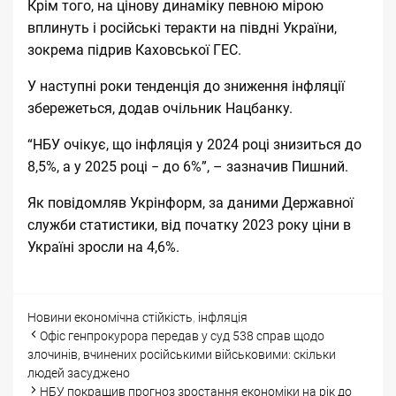
Крім того, на цінову динаміку певною мірою
вплинуть і російські теракти на півдні України,
зокрема підрив Каховської ГЕС.
У наступні роки тенденція до зниження інфляції
збережеться, додав очільник Нацбанку.
“НБУ очікує, що інфляція у 2024 році знизиться до
8,5%, а у 2025 році − до 6%”, – зазначив Пишний.
Як повідомляв Укрінформ, за даними Державної
служби статистики, від початку 2023 року ціни в
Україні зросли на 4,6%.
Categories
Tags
Новини
економічна стійкість
,
інфляція
Post
Офіс генпрокурора передав у суд 538 справ щодо
navigation
злочинів, вчинених російськими військовими: скільки
людей засуджено
НБУ покращив прогноз зростання економіки на рік до