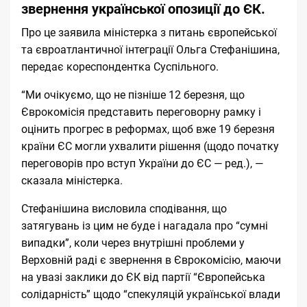
звернення української опозиції до ЄК.
Про це заявила міністерка з питань європейської
та євроатлантичної інтеграції Ольга Стефанішина,
передає кореспондентка
Суспільного
.
“Ми очікуємо, що не пізніше 12 березня, що
Єврокомісія представить переговорну рамку і
оцінить прогрес в реформах, щоб вже 19 березня
країни ЄС могли ухвалити рішення (щодо початку
переговорів про вступ України до ЄС — ред.), —
сказала міністерка.
Стефанішина висловила сподівання, що
затягувань із цим не буде і нагадала про “сумні
випадки”, коли через внутрішні проблеми у
Верховній раді є звернення в Єврокомісію, маючи
на увазі
заклики
до ЄК від партії “Європейська
солідарність” щодо “спекуляцій української влади