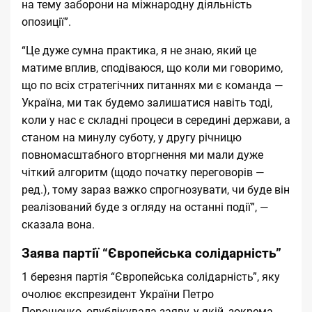
на тему заборони на міжнародну діяльність
опозиції”.
“Це дуже сумна практика, я не знаю, який це
матиме вплив, сподіваюся, що коли ми говоримо,
що по всіх стратегічних питаннях ми є команда —
Україна, ми так будемо залишатися навіть тоді,
коли у нас є складні процеси в середині держави, а
станом на минулу суботу, у другу річницю
повномасштабного вторгнення ми мали дуже
чіткий алгоритм (щодо початку переговорів —
ред.), тому зараз важко спрогнозувати, чи буде він
реалізований буде з огляду на останні події”, —
сказала вона.
Заява партії “Європейська солідарність”
1 березня партія “Європейська солідарність”, яку
очолює експрезидент України Петро
Порошенко,
опублікувала
заяву, у якій, зокрема,