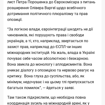
лист Петра Порошенка до Єврокомісара з питань
розширення Олівера Варгеї щодо всебічного
дотримання політичного плюралізму та прав
опозиції.
“За логікою влади, євроінтеграції шкодять не дії
чиновників, які порушують права і свободи
українців, а ті, хто, наприклад, звертається по
захист прав, наприклад до ЄСПЛ чи інших
міжнародних інституцій. На жаль, влада в Україні
почуває себе часом абсолютною і безкарною.
Вона звикла до монологу і аплодисментів. Вона
уникає діалогу з опозицією та нервово реагує на
критику. Вона глуха до суспільства, або, як
мінімум, недочуває і на цьому тлі припускається
багатьох помилок”, — йдеться у заяві.
Там також підкреслили, що необхідна повна
координація зусиль на міжнародній арені, як у