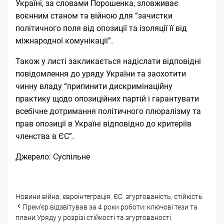
Україні, за словами Порошенка, зловживає
воєнним станом та війною для “зачистки
політичного поля від опозиції та ізоляції її від
міжнародної комунікації”.
Також у листі закликається надіслати відповідні
повідомлення до уряду України та заохотити
чинну владу “припинити дискримінаційну
практику щодо опозиційних партій і гарантувати
всебічне дотримання політичного плюралізму та
прав опозиції в Україні відповідно до критеріїв
членства в ЄС”.
Джерело:
Суспільне
Categories
Tags
Новини
війна
,
євроінтеграція
,
ЄС
,
згуртованість
,
стійкість
Post
Прем’єр відзвітував за 4 роки роботи: ключові тези та
navigation
плани Уряду у розрізі стійкості та згуртованості