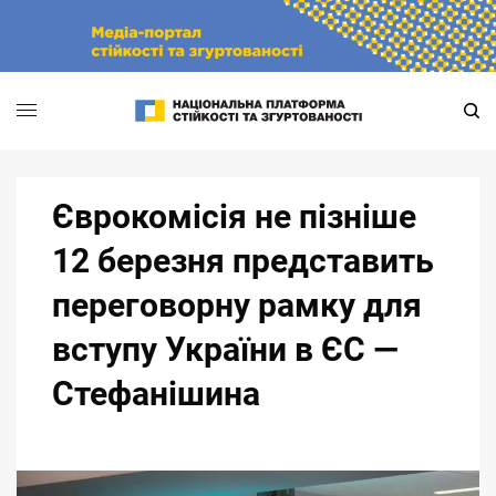
Skip
to
content
Єврокомісія не пізніше
12 березня представить
переговорну рамку для
вступу України в ЄС —
Стефанішина