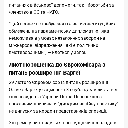
питаннях військової допомоги, так і боротьби за
членство в ЄС та НАТО.
“Цей процес потребує зняття антиконституційних
обмежень на парламентську дипломатію, яка
неможлива в умовах незаконних заборон на
міжнародні відрядження, які є політично
вмотивованими”, — йдеться у заяві.
Лист Порошенка до Єврокомісара з
питань розширення Варгеї
29 лютого Єврокомісар із питань розширення
Олівер Варгеї у соцмережі X
опублікував
листа від
експрезидента України Петра Порошенка з
проханням припинити “дискримінаційну практику”
не випуску за кордон представників опозиції.
Зокрема у листі йдеться про те, що чинна влада в