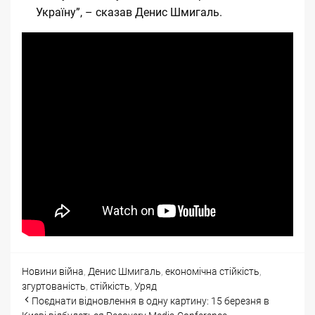
Україну”, – сказав Денис Шмигаль.
Categories
Tags
Новини
війна
,
Денис Шмигаль
,
економічна стійкість
,
згуртованість
,
стійкість
,
Уряд
Post
Поєднати відновлення в одну картину: 15 березня в