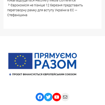
navigation
Києві відбудеться Recovery Media Conference
Єврокомісія не пізніше 12 березня представить
переговорну рамку для вступу України в ЄС —
Стефанішина
Facebook
Twitter
YouTube
Mail