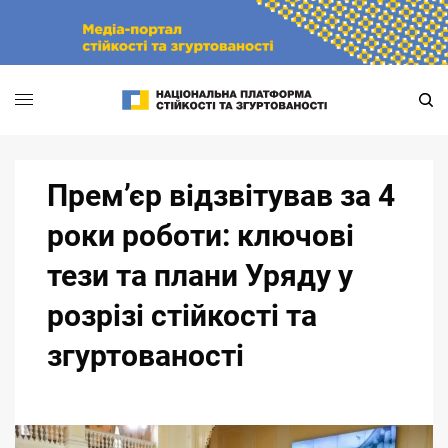
Skip
to
content
Прем’єр відзвітував за 4
роки роботи: ключові
тези та плани Уряду у
розрізі стійкості та
згуртованості