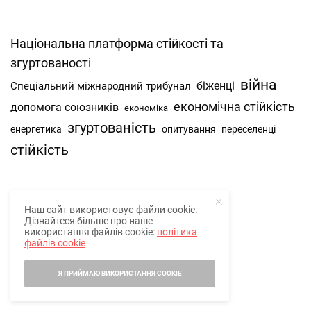
Національна платформа стійкості та
згуртованості
війна
Спеціальний міжнародний трибунал
біженці
економічна стійкість
допомога союзників
економіка
згуртованість
енергетика
опитування
переселенці
стійкість
Наш сайт використовує файли cookie.
Про нас
Дізнайтеся більше про наше
використання файлів cookie:
політика
Наша спільнота
файлів cookie
Контакти
Я ПРИЙМАЮ ВИКОРИСТАННЯ COOKIE