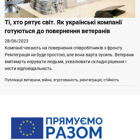
Ті, хто рятує світ. Як українські компанії
готуються до повернення ветеранів
28/06/2023
Компанії чекають на повернення співробітників з фронту.
Реінтеграція не буде простою, але вона варта зусиль. Ветерани
вмітимуть керувати людьми, ухвалювати складні рішення і
нести відповідальність.
Categories
Tags
Публікації
ветерани
,
війна
,
згуртованість
,
реінтеграція
,
стійкість