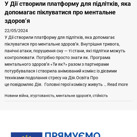
У Дії створили платформу для підлітків, яка
допомагає піклуватися про ментальне
здоров’я
22/05/2024
У Дії створили платформу для підлітків, яка допомагає
піклуватися про ментальне здоров’я. Внутрішня тривога,
панічні атаки, порушення сну — ті стани, які підлітки можуть
контролювати. Потрібно просто знати як. Програма
ментального здоров’я «Ти як?» разом з партнерами
потурбувалася і створила анімований комікс із дієвими
техніками подолання стресу на Дія.Освіта Про
це повідомляє Дія. Головні герої коміксу живуть …
Read more
Categories
Tags
Новини
війна
,
згуртованість
,
ментальне здоров'я
,
стійкість