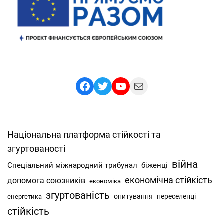
Facebook
Twitter
YouTube
Mail
Національна платформа стійкості та
згуртованості
війна
Спеціальний міжнародний трибунал
біженці
економічна стійкість
допомога союзників
економіка
згуртованість
опитування
переселенці
енергетика
стійкість