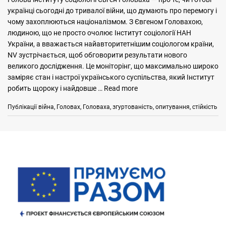
українці сьогодні до тривалої війни, що думають про перемогу і
чому захоплюються націоналізмом. З Євгеном Головахою,
людиною, що не просто очолює Інститут соціології НАН
України, а вважається найавторитетнішим соціологом країни,
NV зустрічається, щоб обговорити результати нового
великого дослідження. Це моніторінг, що максимально широко
заміряє стан і настрої українського суспільства, який Інститут
робить щороку і найдовше …
Read more
Categories
Tags
Публікації
війна
,
Головах
,
Головаха
,
згуртованість
,
опитування
,
стійкість