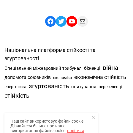
Facebook
Twitter
YouTube
Mail
Національна платформа стійкості та
згуртованості
війна
Спеціальний міжнародний трибунал
біженці
економічна стійкість
допомога союзників
економіка
згуртованість
опитування
енергетика
переселенці
стійкість
Наш сайт використовує файли cookie.
Про нас
Дізнайтеся більше про наше
використання файлів cookie:
політика