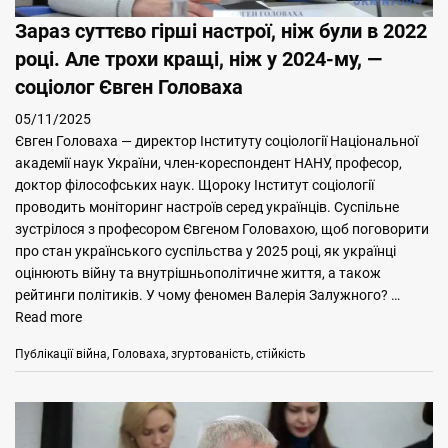
Зараз суттєво гірші настрої, ніж були в 2022
році. Але трохи кращі, ніж у 2024-му, —
соціолог Євген Головаха
05/11/2025
Євген Головаха — директор Інституту соціології Національної
академії наук України, член-кореспондент НАНУ, професор,
доктор філософських наук. Щороку Інститут соціології
проводить моніторинг настроїв серед українців. Суспільне
зустрілося з професором Євгеном Головахою, щоб поговорити
про стан українського суспільства у 2025 році, як українці
оцінюють війну та внутрішньополітичне життя, а також
рейтинги політиків. У чому феномен Валерія Залужного? …
Read more
Categories
Tags
Публікації
війна
,
Головаха
,
згуртованість
,
стійкість