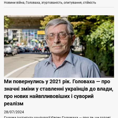
Categories
Tags
Новини
війна
,
Головаха
,
згуртованість
,
опитування
,
стійкість
Ми повернулись у 2021 рік. Головаха — про
значні зміни у ставленні українців до влади,
про нових найвпливовіших і суворий
реалізм
28/07/2024
Голова інституту соціології Євген Головаха — про те, чи готові