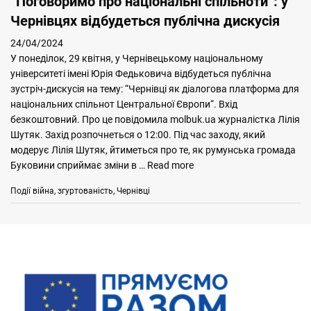
“Поговоримо про національні спільноти”: у
Чернівцях відбудеться публічна дискусія
24/04/2024
У понеділок, 29 квітня, у Чернівецькому національному
університеті імені Юрія Федьковича відбудеться публічна
зустріч-дискусія на тему: “Чернівці як діалогова платформа для
національних спільнот Центральної Європи“. Вхід
безкоштовний. Про це повідомила molbuk.ua журналістка Лілія
Шутяк. Захід розпочнеться о 12:00. Під час заходу, який
модерує Лілія Шутяк, йтиметься про те, як румунська громада
Буковини сприймає зміни в …
Read more
Categories
Tags
Події
війна
,
згуртованість
,
Чернівці