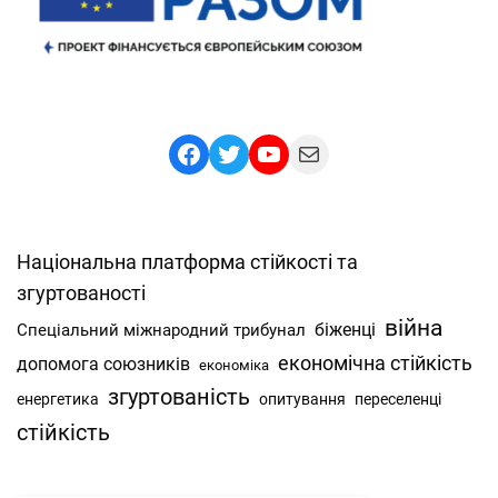
Facebook
Twitter
YouTube
Mail
Національна платформа стійкості та
згуртованості
війна
Спеціальний міжнародний трибунал
біженці
економічна стійкість
допомога союзників
економіка
згуртованість
енергетика
опитування
переселенці
стійкість