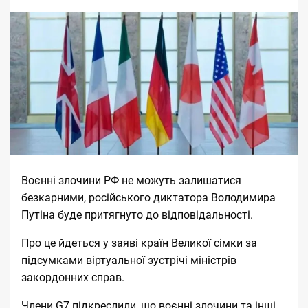
Воєнні злочини РФ не можуть залишатися
безкарними, російського диктатора
Володимира
Путіна буде притягнуто до відповідальності
.
Про це йдеться у
заяві
країн Великої сімки за
підсумками віртуальної зустрічі міністрів
закордонних справ.
Члени G7 підкреслили, що воєнні злочини та інші