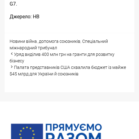
G7.
Джерело:
НВ
Categories
Tags
Новини
війна
,
допомога союзників
,
Спеціальний
міжнародний трибунал
Post
Уряд виділив 400 млн грн на гранти для розвитку
navigation
бізнесу
Палата представників США схвалила бюджет із майже
$45 млрд для України й союзників