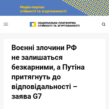
Skip
to
content
Воєнні злочини РФ
не залишаться
безкарними, а Путіна
притягнуть до
відповідальності –
заява G7