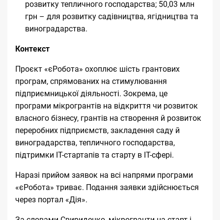
розвитку тепличного господарства; 50,03 млн
грн – для розвитку садівництва, ягідництва та
виноградарства.
Контекст
Проєкт «єРобота» охоплює
шість грантових
програм
, спрямованих на стимулювання
підприємницької діяльності. Зокрема, це
програми мікрогрантів на відкриття чи розвиток
власного бізнесу, грантів на створення й розвиток
переробних підприємств, закладення саду й
виноградарства, тепличного господарства,
підтримки ІТ-стартапів та старту в ІТ-сфері.
Наразі прийом заявок на всі напрями програми
«єРобота» триває. Подання заявки здійснюється
через
портал «Дія»
.
За словами Свириденко, мікрогранти на старт і