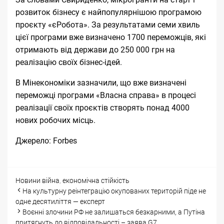
розвиток бізнесу є найпопулярнішою програмою
проєкту «єРобота». За результатами семи хвиль
цієї програми вже визначено 1700 переможців, які
отримають від держави до 250 000 грн на
реалізацію своїх бізнес-ідей.
В Мінекономіки зазначили, що вже визначені
переможці програми «Власна справа» в процесі
реалізації своїх проєктів створять понад 4000
нових робочих місць.
Джерело:
Forbes
Categories
Tags
Новини
війна
,
економічна стійкість
Post
На культурну реінтеграцію окупованих територій піде не
navigation
одне десятиліття — експерт
Воєнні злочини РФ не залишаться безкарними, а Путіна
притягнуть до відповідальності – заява G7