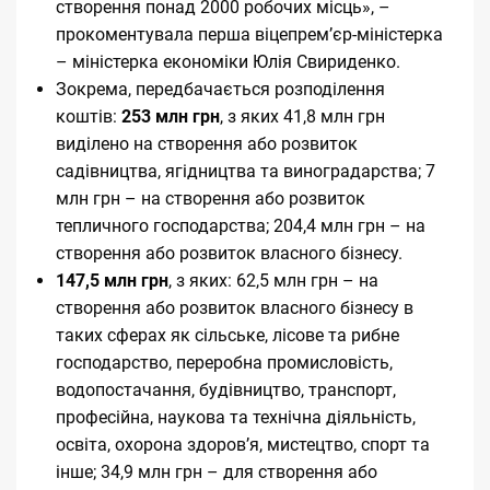
створення понад 2000 робочих місць», –
прокоментувала перша віцепремʼєр-міністерка
– міністерка економіки Юлія Свириденко.
Зокрема, передбачається розподілення
коштів:
253 млн грн
, з яких 41,8 млн грн
виділено на створення або розвиток
садівництва, ягідництва та виноградарства; 7
млн грн – на створення або розвиток
тепличного господарства; 204,4 млн грн – на
створення або розвиток власного бізнесу.
147,5 млн грн
, з яких: 62,5 млн грн – на
створення або розвиток власного бізнесу в
таких сферах як сільське, лісове та рибне
господарство, переробна промисловість,
водопостачання, будівництво, транспорт,
професійна, наукова та технічна діяльність,
освіта, охорона здоровʼя, мистецтво, спорт та
інше; 34,9 млн грн – для створення або