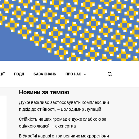
ЦІЇ
ПОДІЇ
БАЗА ЗНАНЬ
ПРО НАС
Новини за темою
Дуже важливо застосовувати комплексний
підхід до стійкості, – Володимир Лупацій
Стійкість наших громад є дуже слабкою за
оцінкою людей, – експертка
В Україні наразі є три великих макрорегіони