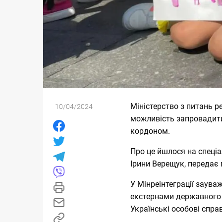
Міністерство з питань р
10/04/2024
можливість запровадити
кордоном.
Про це йшлося на спеціа
Ірини Верещук, передає 
У Мінреінтеграції заува
екстернами державного 
Українські особові спр