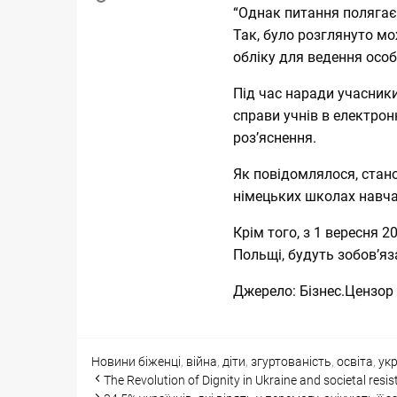
“Однак питання полягає 
Так, було розглянуто м
обліку для ведення особ
Під час наради учасни
справи учнів в електрон
роз’яснення.
Як повідомлялося, стан
німецьких школах навчал
Крім того, з 1 вересня 2
Польщі,
будуть зобов’яз
Джерело:
Бізнес.Цензор
Categories
Tags
Новини
біженці
,
війна
,
діти
,
згуртованість
,
освіта
,
укр
Post
The Revolution of Dignity in Ukraine and societal resis