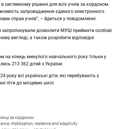
в системному рішенні для всіх учнів за кордоном.
ожливість запровадження єдиного електронного
ових справ учнів”, – йдеться у повідомленні.
ки запропонували дозволити МУШ приймати особові
ному вигляді, а також розробити відповідні
ом на кінець минулого навчального року тільки
у
ись 213 362 дітей з України.
024 року всі українські діти, які перебувають у
ані піти до місцевих шкіл.
аїнці за кордоном
tance, mobilisation, resilience and adaptivity