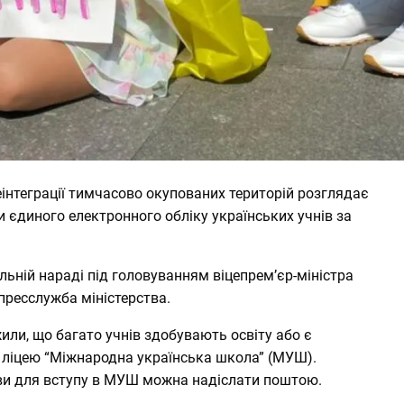
еінтеграції тимчасово окупованих територій розглядає
 єдиного електронного обліку українських учнів за
льній нараді під головуванням віцепрем’єр-міністра
пресслужба міністерства.
жили, що багато учнів здобувають освіту або є
ліцею “Міжнародна українська школа” (МУШ).
ави для вступу в МУШ можна надіслати поштою.