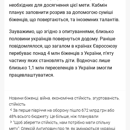
необхідних для досягнення цієї мети. Кабмін
планує заповнити розрив за допомогою суміші
біженців, що повертаються, та іноземних талантів.
Зауважимо, що згідно з опитуваннями, близько
половини українців
повернуться додому
. Раніше
повідомлялося, що загалом в країнах Євросоюзу
перебуває понад 4 млн біженців з України, п’яту
частину яких становлять діти. Водночас
лише
близько 1,1 млн переселенців з України змогли
працевлаштуватися
.
Categories
Tags
Новини
біженці
,
війна
,
економічна стійкість
,
згуртованість
,
стійкість
Post
За перше півріччя на оборону пішло 672 млрд грн або
navigation
48% всього бюджету. Це більше, ніж планували
“Щоб зберегти стійкість, нам потрібно мати спільну
мету”: Олексій Антипович про те, як змінюються українці