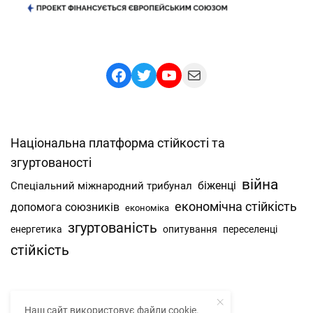
Facebook
Twitter
YouTube
Mail
Національна платформа стійкості та
згуртованості
війна
Спеціальний міжнародний трибунал
біженці
економічна стійкість
допомога союзників
економіка
згуртованість
енергетика
опитування
переселенці
стійкість
Наш сайт використовує файли cookie.