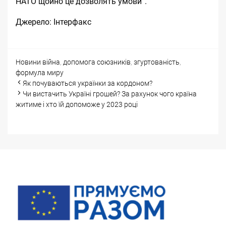
НАТО щойно це дозволять умови”.
Джерело:
Інтерфакс
Categories
Tags
Новини
війна
,
допомога союзників
,
згуртованість
,
формула миру
Post
Як почуваються українки за кордоном?
navigation
Чи вистачить Україні грошей? За рахунок чого країна
житиме і хто їй допоможе у 2023 році