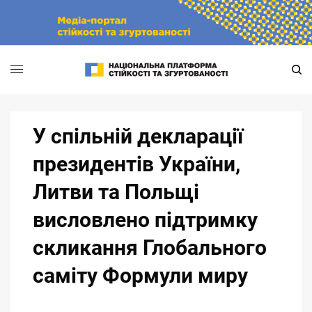
Skip
to
content
У спільній декларації
президентів України,
Литви та Польщі
висловлено підтримку
скликання Глобального
саміту Формули миру