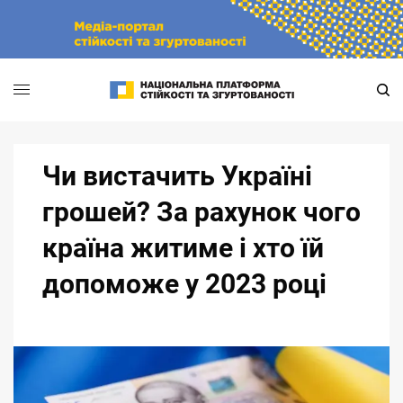
Skip
to
content
Чи вистачить Україні
грошей? За рахунок чого
країна житиме і хто їй
допоможе у 2023 році