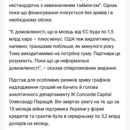
нестандартна з невизначеним таймінгом”. Однак
поки що фінансування очікується без зривів і в
необхідному обсязі.
“Є домовленості, що в місяць від ЄС буде по 1,5
млрд євро – плюс-мінус. США теж виділятимуть,
напевно, траншами побільше, як минулого року.
Тому виходитимемо на потрібну суму. Партнери це
розуміють. Поки що це неформальні
домовленості”, – сказав співрозмовник видання.
Підстав для особливих ризиків зриву графіків
надходження грошей не бачить й голова
аналітичного департаменту ІК Concorde Capital
Олександр Паращій. Він звертає увагу на те, що за
10 місяців війни підтримка України у формі
кредитів та грантів була в середньому по 3,2 млрд
доларів на місяць.