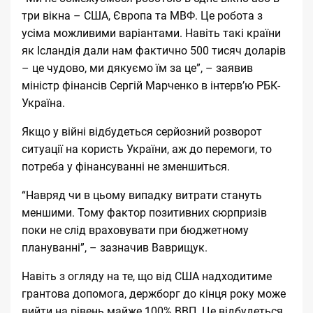
три вікна – США, Європа та МВФ. Це робота з
усіма можливими варіантами. Навіть такі країни
як Ісландія дали нам фактично 500 тисяч доларів
– це чудово, ми дякуємо їм за це”, – заявив
міністр фінансів Сергій Марченко
в інтерв’ю
РБК-
Україна.
Якщо у війні відбудеться серйозний розворот
ситуації на користь України, аж до перемоги, то
потреба у фінансуванні не зменшиться.
“Навряд чи в цьому випадку витрати стануть
меншими. Тому фактор позитивних сюрпризів
поки не слід враховувати при бюджетному
плануванні”, – зазначив Ваврищук.
Навіть з огляду на те, що від США надходитиме
грантова допомога, держборг до кінця року може
вийти на рівень майже 100% ВВП. Це відбудеться