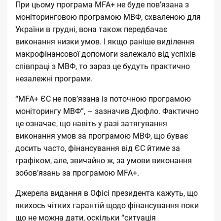
При цьому програма MFA+ не буде пов’язана з
моніторинговою програмою МВФ, схваленою для
України в грудні, вона також передбачає
виконання низки умов. І якщо раніше виділення
макрофінансової допомоги залежало від успіхів
співпраці з МВФ, то зараз це будуть практично
незалежні програми.
“MFA+ ЄС не пов’язана із поточною програмою
моніторингу МВФ”, – зазначив Дюфло. Фактично
це означає, що навіть у разі затягування
виконання умов за програмою МВФ, що буває
досить часто, фінансування від ЄС йтиме за
графіком, але, звичайно ж, за умови виконання
зобов’язань за програмою MFA+.
Джерела видання в Офісі президента кажуть, що
якихось чітких гарантій щодо фінансування поки
що не можна дати, оскільки “ситуація