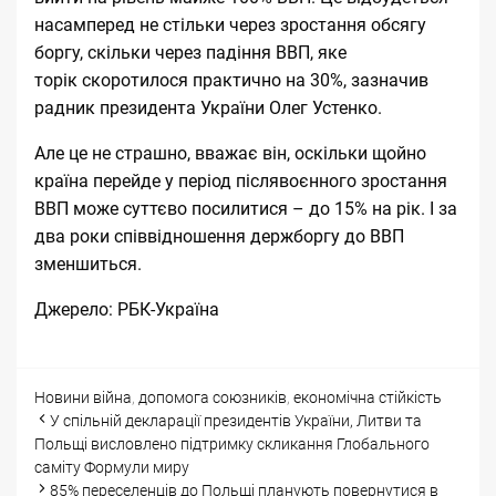
насамперед не стільки через зростання обсягу
боргу, скільки через падіння ВВП, яке
торік
скоротилося практично на 30%
, зазначив
радник президента України Олег Устенко.
Але це не страшно, вважає він, оскільки щойно
країна перейде у період післявоєнного зростання
ВВП може суттєво посилитися – до 15% на рік. І за
два роки співвідношення держборгу до ВВП
зменшиться.
Джерело:
РБК-Україна
Categories
Tags
Новини
війна
,
допомога союзників
,
економічна стійкість
Post
У спільній декларації президентів України, Литви та
navigation
Польщі висловлено підтримку скликання Глобального
саміту Формули миру
85% переселенців до Польщі планують повернутися в