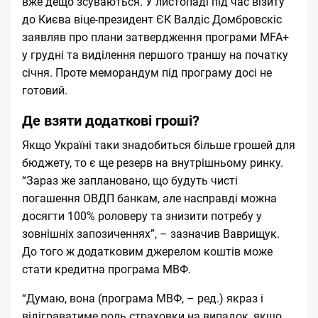
вже дещо зсуваються. У листопаді під час візиту
до Києва віце-президент ЄК Валдіс Домбровскіс
заявляв про плани затвердження програми MFA+
у грудні та виділення першого траншу на початку
січня. Проте меморандум під програму досі не
готовий.
Де взяти додаткові гроші?
Якщо Україні таки знадобиться більше грошей для
бюджету, то є ще резерв на внутрішньому ринку.
“Зараз же заплановано, що будуть чисті
погашення ОВДП банкам, але насправді можна
досягти 100% роловеру та знизити потребу у
зовнішніх запозиченнях”, – зазначив Ваврищук.
До того ж додатковим джерелом коштів може
стати кредитна програма МВФ.
“Думаю, вона (програма МВФ, – ред.) якраз і
відіграватиме роль страховки на випадок, якщо