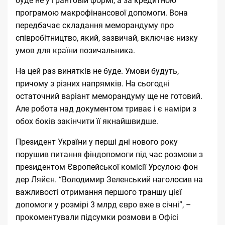
буде не у грантовій формі, а за кредитною
програмою макрофінансової допомоги. Вона
передбачає складання меморандуму про
співробітництво, який, зазвичай, включає низку
умов для країни позичальника.
На цей раз винятків не буде. Умови будуть,
причому з різних напрямків. На сьогодні
остаточний варіант меморандуму ще не готовий.
Але робота над документом триває і є наміри з
обох боків закінчити її якнайшвидше.
Президент України у перші дні нового року
порушив питання фіндопомоги під час розмови з
президентом Європейської комісії Урсулою фон
дер Ляйєн. “Володимир Зеленський наголосив на
важливості отримання першого траншу цієї
допомоги у розмірі 3 млрд євро вже в січні”, –
прокоментували підсумки розмови в Офісі