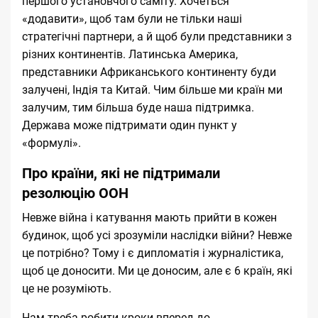
першого установчого саміту. Хочеться
«додавити», щоб там були не тільки наші
стратегічні партнери, а й щоб були представники з
різних континентів. Латинська Америка,
представники Африканського континенту буди
залучені, Індія та Китай. Чим більше ми країн ми
залучим, тим більша буде наша підтримка.
Держава може підтримати один пункт у
«формулі».
Про країни, які не підтримали
резолюцію ООН
Невже війна і катування мають прийти в кожен
будинок, щоб усі зрозуміли наслідки війни? Невже
це потрібно? Тому і є дипломатія і журналістика,
щоб це доносити. Ми це доносим, але є 6 країн, які
це не розуміють.
Нам треба робити кроки вперед до