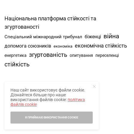
Національна платформа стійкості та
згуртованості
війна
Спеціальний міжнародний трибунал
біженці
економічна стійкість
допомога союзників
економіка
згуртованість
енергетика
опитування
переселенці
стійкість
Наш сайт використовує файли cookie.
Про нас
Дізнайтеся більше про наше
використання файлів cookie:
політика
Наша спільнота
файлів cookie
Контакти
Я ПРИЙМАЮ ВИКОРИСТАННЯ COOKIE