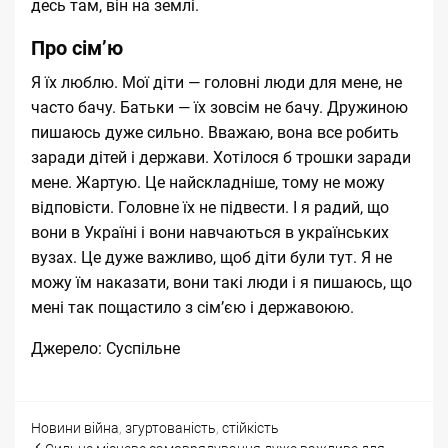
десь там, він на землі.
Про сімʼю
Я їх люблю. Мої діти — головні люди для мене, не
часто бачу. Батьки — їх зовсім не бачу. Дружиною
пишаюсь дуже сильно. Вважаю, вона все робить
заради дітей і держави. Хотілося б трошки заради
мене. Жартую. Це найскладніше, тому не можу
відповісти. Головне їх не підвести. І я радий, що
вони в Україні і вони навчаються в українських
вузах. Це дуже важливо, щоб діти були тут. Я не
можу їм наказати, вони такі люди і я пишаюсь, що
мені так пощастило з сімʼєю і державоюю.
Джерело:
Суспільне
Categories
Tags
Новини
війна
,
згуртованість
,
стійкість