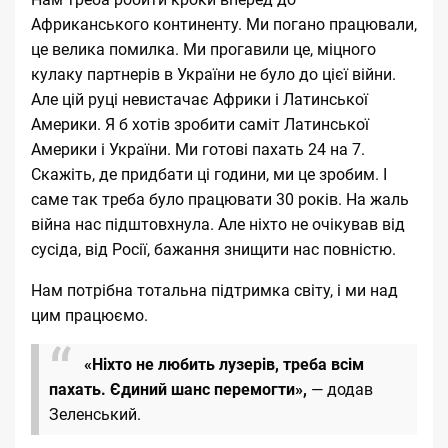
Африканського континенту. Ми погано працювали,
це велика помилка. Ми прогавили це, міцного
кулаку партнерів в України не було до цієї війни.
Але цій руці невистачає Африки і Латинської
Америки. Я б хотів зробити саміт Латинської
Америки і України. Ми готові пахать 24 на 7.
Скажіть, де придбати ці години, ми це зробим. І
саме так треба було працювати 30 років. На жаль
війна нас підштовхнула. Але ніхто не очікував від
сусіда, від Росії, бажання знищити нас повністю.
Нам потрібна тотальна підтримка світу, і ми над
цим працюємо.
«Ніхто не любить лузерів, треба всім
пахать. Єдиний шанс перемогти»,
— додав
Зеленський.