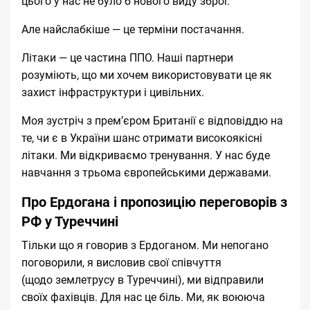
цього у нас не було б нового виду зброї.
Але найслабкіше — це терміни постачання.
Літаки — це частина ППО. Наші партнери
розуміють, що ми хочем використовувати це як
захист інфраструктури і цивільних.
Моя зустріч з премʼєром Британії є відповіддю на
те, чи є в України шанс отримати високоякісні
літаки. Ми відкриваємо тренування. У нас буде
навчання з трьома європейськими державами.
Про Ердогана і пропозицію переговорів з
РФ у Туреччині
Тільки що я говорив з Ердоганом. Ми непогано
поговорили, я висловив свої співчуття
(щодо
землетрусу в Туреччині
), ми відправили
своїх фахівців. Для нас це біль. Ми, як воююча