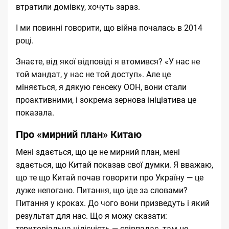
втратили домівку, хочуть зараз.
І ми повинні говорити, що війна почалась в 2014
році.
Знаєте, від якої відповіді я втомився? «У нас не
той мандат, у нас не той доступ». Але це
міняється, я дякую генсеку ООН, вони стали
проактивними, і зокрема зернова ініціатива це
показала.
Про «мирний план» Китаю
Мені здається, що це не
мирний план
, мені
здається, що Китай показав свої думки. Я вважаю,
що те що Китай почав говорити про Україну — це
дуже непогано. Питання, що іде за словами?
Питання у кроках. До чого вони призведуть і який
результат для нас. Що я можу сказати:
територіальна цілісність — співпадає, там не