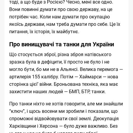
тоді, а що буде з Росією? Чесно, мені все одно.
Вони повинні думати про свою державу, на це
потрібен час. Коли нам думати про окупацію
якоїсь держави, нам треба думати про себе. Це їх
питання, їх історія, їх майбутнє.
Про винищувачі та танки для України
Що стосується зброї, різна зброя натівського
зразка була в дефіцити, її просто не було і не
могло бути, бо ми не в Альянсі. Велика перемога —
артилерія 155 калібру. Потім — Хаймарси — нова
сторінка цієїʼ війни. Броньована техніка, яка має
захистити наших людей — БМП, БТР, танки.
Про танки ніхто не хотів говорити, але ми знайшли
“ключ”, і щось восени ми зробили і показали, що
спроможні відвойовувати свої землі. Деокупація
Харківщини і Херсона — було дуже важливо. Без