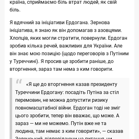
країна, сприймаємо біль втрат людей, як свій
біль.
Я вдячний за ініціативи Ердогана.
Зернова
ініціатива
, я знаю як він допомагав з
азовцями
.
Хлопців, яких могли стратити, повернули. Ердоган
зробив кілька речей, важливих для України. Але
він знає мою позицію (щодо переговорів з Путіним
у Туреччині). Я просив це зробити раніше, до
вторгнення, зараз там нема з ким говорити.
«Я ще до вторгнення казав президенту
Туреччини Ердогану: посадіть Путіна за стіл
перемовин, не можна допустити ризику
повномасштабної війни. Ердоган тоді не зміг
цього зробити, тепер він вважає, що може. А
зараз — ми не можемо. Путін вже не та
людина, там немає з ким говорити», — сказав
Зеленський, відповідаючи на питання, чи