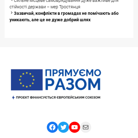
Post
Сильне місцеве самоврядування дуже важливе для
navigation
стійкості держави – мер Тростянця
Зазвичай, конфлікти в громадах не помічають або
уникають, але це не дуже добрий шлях
Facebook
Twitter
YouTube
Mail