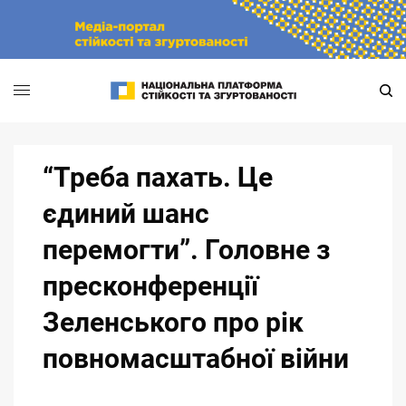
Skip
to
content
“Треба пахать. Це
єдиний шанс
перемогти”. Головне з
пресконференції
Зеленського про рік
повномасштабної війни