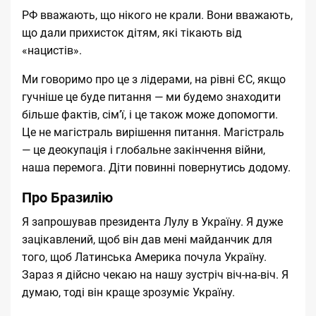
РФ вважають, що нікого не крали. Вони вважають,
що дали прихисток дітям, які тікають від
«нацистів».
Ми говоримо про це з лідерами, на рівні ЄС, якщо
гучніше це буде питання — ми будемо знаходити
більше фактів, сімʼї, і це також може допомогти.
Це не магістраль вирішення питання. Магістраль
— це деокупація і глобальне закінчення війни,
наша перемога. Діти повинні повернутись додому.
Про Бразилію
Я запрошував
президента Лулу
в Україну. Я дуже
зацікавлений, щоб він дав мені майданчик для
того, щоб Латинська Америка почула Україну.
Зараз я дійсно чекаю на нашу зустріч віч-на-віч. Я
думаю, тоді він краще зрозуміє Україну.