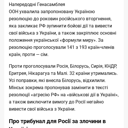
Напередодні Генасамблея
ООН
ухвалила
запропоновану Україною
резолюцію до роковин російського вторгнення,
яка закликає РФ зупинити бойові дії та вивести
свої війська з України, а також закріплює основні
положення української «формули миру». За
резолюцію проголосували 141 з 193 країн-членів
країн, проти — сім.
Проти проголосували Росія, Білорусь, Сирія, КНДР,
Еритрея, Нікарагуа та Малі. 32 країни утримались.
Усі поправки, які внесла Білорусь, відхилили.
Мінськ зокрема пропонував замінити в тексті
резолюції «агресію РФ» на «військові дії в Україні»,
а також виключити вимогу до Росії негайно
вивести свої війська з України.
Про трибунал для Росії за злочини в