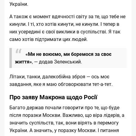
України.
А також є момент вдячності світу за те, що тебе не
кинули. І ті, хто хотів кинути, не кинули. І тепер в
них усередині є свої виклики в суспільстві. Я так
само хотів підтримати цих людей.
«Ми не воюємо, ми боремося за своє
життя»
, — додав Зеленський.
Літаки, танки, далекобійна зброя — ось моє
завдання, яке я маю обговорювати тет-а-тет.
Про заяву Макрона щодо Росії
Багато держав почали говорити про те, що буде
після поразки Москви. Важливо, що віра лідерів, а
значить суспільств, так, вони вірять в перемогу
України. А значить, у поразку Москви. І питання