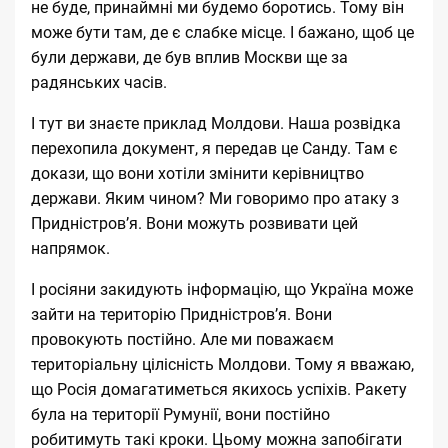
не буде, принаймні ми будемо боротись. Тому він
може бути там, де є слабке місце. І бажано, щоб це
були держави, де був вплив Москви ще за
радянських часів.
І тут ви знаєте приклад Молдови. Наша розвідка
перехопила документ, я передав це Санду. Там є
докази, що вони хотіли змінити керівництво
держави. Яким чином? Ми говоримо про атаку з
Придністровʼя. Вони можуть розвивати цей
напрямок.
І росіяни закидують інформацію, що Україна може
зайти на територію Придністровʼя. Вони
провокують постійно. Але ми поважаєм
територіальну цілісність Молдови. Тому я вважаю,
що Росія домагатиметься якихось успіхів. Ракету
була на території Румунії, вони постійно
робитимуть такі кроки. Цьому можна запобігати