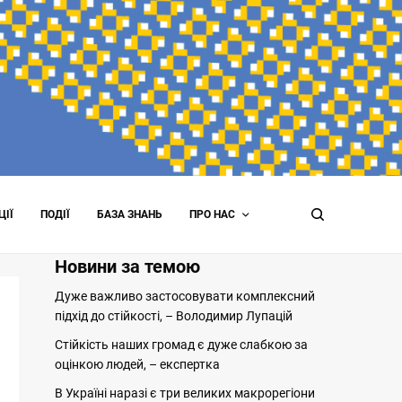
ЦІЇ
ПОДІЇ
БАЗА ЗНАНЬ
ПРО НАС
Новини за темою
Дуже важливо застосовувати комплексний
підхід до стійкості, – Володимир Лупацій
Стійкість наших громад є дуже слабкою за
оцінкою людей, – експертка
В Україні наразі є три великих макрорегіони