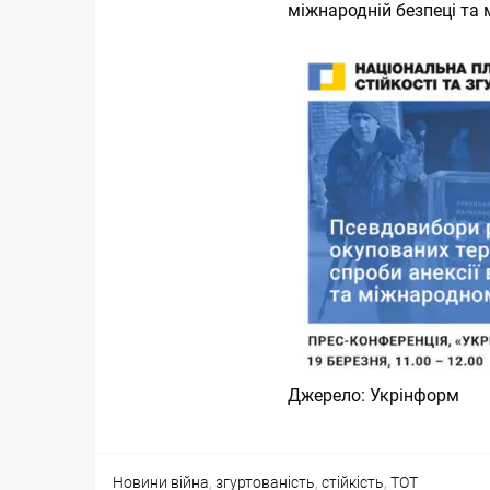
міжнародній безпеці та 
Джерело:
Укрінформ
Categories
Tags
Новини
війна
,
згуртованість
,
стійкість
,
ТОТ