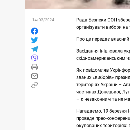
Рада Безпеки ООН збере
14/03/2024
організувати вибори на 
Про це передає власний
Засідання ініціювала ук
східноамериканським ча
Як повідомляв Укрінфор
званих «виборів» прези
територіях України – Ав
частинах Донецької, Луг
– є незаконним та не м
Нагадаємо, 19 березня Н
проведе
прес-конферен
окупованих територіях: 