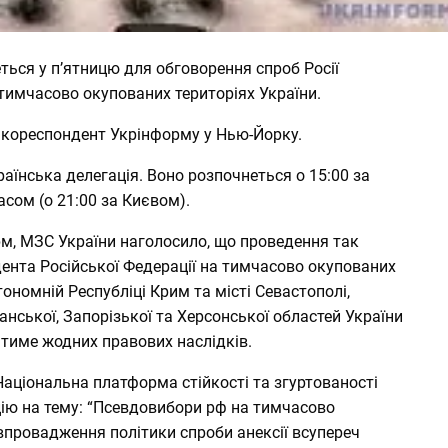
ться у пʼятницю для обговорення спроб Росії
тимчасово окупованих територіях України.
 кореспондент Укрінформу у Нью-Йорку.
раїнська делегація. Воно розпочнеться о 15:00 за
сом (о 21:00 за Києвом).
м, МЗС України наголосило, що проведення так
дента Російської Федерації на тимчасово окупованих
тономній Республіці Крим та місті Севастополі,
анської, Запорізької та Херсонської областей України
атиме жодних правових наслідків.
аціональна платформа стійкості та згуртованості
цію
на тему: “Псевдовибори рф на тимчасово
впровадження політики спроби анексії всупереч