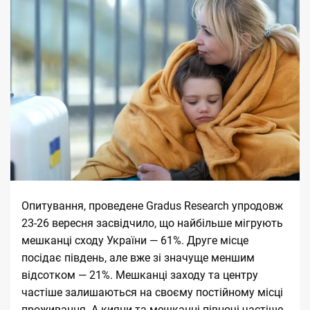
Опитування,
проведене Gradus Research
упродовж
23-26 вересня засвідчило, що найбільше мігрують
мешканці сходу України — 61%. Друге місце
посідає південь, але вже зі значуще меншим
відсотком — 21%. Мешканці заходу та центру
частіше залишаються на своєму постійному місці
проживання. А кияни та мешканці півночі частіше