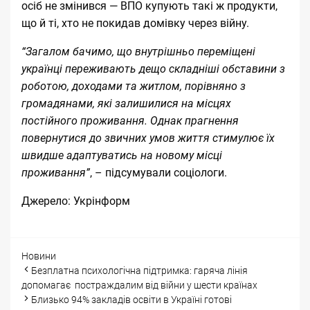
осіб не змінився — ВПО купують такі ж продукти,
що й ті, хто не покидав домівку через війну.
“Загалом бачимо, що внутрішньо переміщені
українці переживають дещо складніші обставини з
роботою, доходами та житлом, порівняно з
громадянами, які залишилися на місцях
постійного проживання. Однак прагнення
повернутися до звичних умов життя стимулює їх
швидше адаптуватись на новому місці
проживання”
, – підсумували соціологи.
Джерело:
Укрінформ
Categories
Новини
Post
Безплатна психологічна підтримка: гаряча лінія
navigation
допомагає постраждалим від війни у шести країнах
Близько 94% закладів освіти в Україні готові