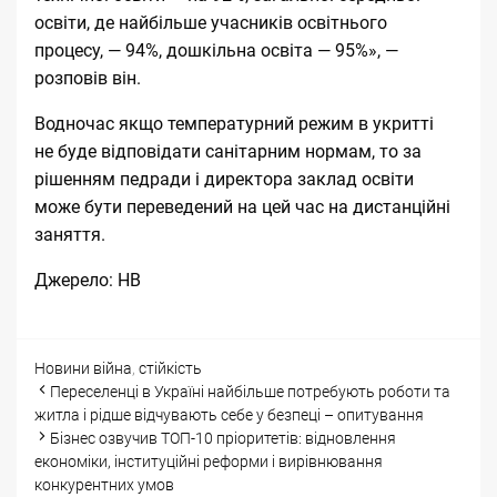
освіти, де найбільше учасників освітнього
процесу, — 94%, дошкільна освіта — 95%», —
розповів він.
Водночас якщо температурний режим в укритті
не буде відповідати санітарним нормам, то за
рішенням педради і директора заклад освіти
може бути переведений на цей час на дистанційні
заняття.
Джерело:
НВ
Categories
Tags
Новини
війна
,
стійкість
Post
Переселенці в Україні найбільше потребують роботи та
navigation
житла і рідше відчувають себе у безпеці – опитування
Бізнес озвучив ТОП-10 пріоритетів: відновлення
економіки, інституційні реформи і вирівнювання
конкурентних умов