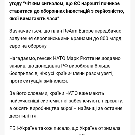
угоду “чітким сигналом, що ЄС нарешті починає
ставитися до оборонних інвестицій з серйозністю,
якої вимагають часи”
.
Зазначається, що план ReArm Europe передбачає
залучення європейськими країнами до 800 млрд
євро на оборону.
Нагадаємо, генсек НАТО Марк Рютте нещодавно
заявив, що донедавна РФ
виробляла більше
боєприпасів, ніж усі країни-члени разом узяті,
проте ситуація змінилася
.
За його словами, країни НАТО вже мають
найсучасніші системи, які забезпечують перевагу,
а обсяги виробництва зброї – найвищі за останнє
десятиліття.
РБК-Україна також писало, що
Україна отримала