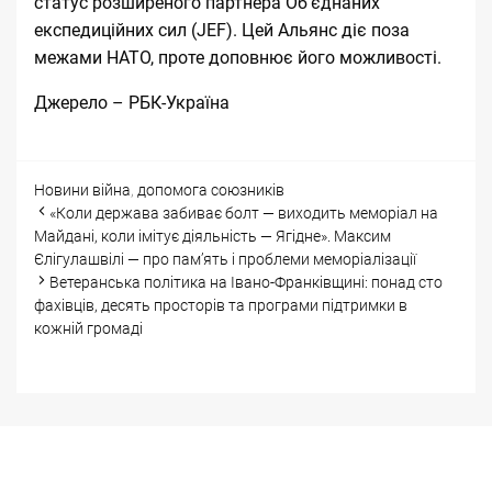
статус розширеного партнера Об’єднаних
експедиційних сил (JEF)
. Цей Альянс діє поза
межами НАТО, проте доповнює його можливості.
Джерело –
РБК-Україна
Categories
Tags
Новини
війна
,
допомога союзників
Post
«Коли держава забиває болт — виходить меморіал на
navigation
Майдані, коли імітує діяльність — Ягідне». Максим
Єлігулашвілі — про памʼять і проблеми меморіалізації
Ветеранська політика на Івано-Франківщині: понад сто
фахівців, десять просторів та програми підтримки в
кожній громаді