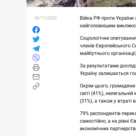
Війна РФ проти України
18/11/2025
найголовнішим викликом
Соціологічне опитуванн
членів Європейського 
майбутнього організації
За результатами дослід
Україну залишається го
Окрім цього, громадяни
світі (41%), нелегальній 
(31%), а також у втраті 
79% респондентів переко
самостійно, а на рівні 
економічних партнерствах