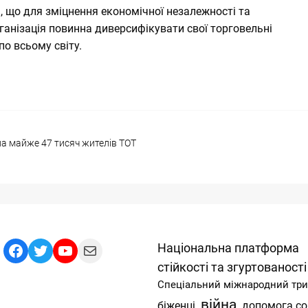
 що для зміцнення економічної незалежності та
ганізація повинна диверсифікувати свої торговельні
о всьому світу.
ла майже 47 тисяч жителів ТОТ
Facebook
Twitter
YouTube
Mail
Національна платформа
стійкості та згуртованості
Спеціальний міжнародний тр
війна
допомога со
біженці