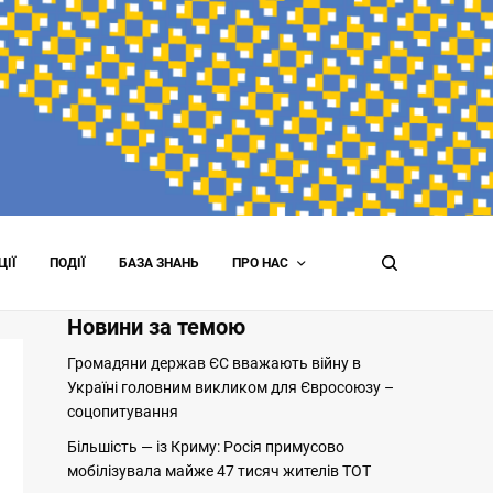
ЦІЇ
ПОДІЇ
БАЗА ЗНАНЬ
ПРО НАС
Новини за темою
Громадяни держав ЄС вважають війну в
Україні головним викликом для Євросоюзу –
соцопитування
Більшість — із Криму: Росія примусово
мобілізувала майже 47 тисяч жителів ТОТ