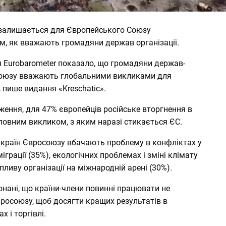
 залишається для Європейського Союзу
, як вважають громадяни держав організації.
я
Еurobarometer
показало, що громадяни держав-
Союзу вважають глобальними викликами для
, пише видання «
Kreschatic
».
ження, для 47% європейців російське вторгнення в
ловним викликом, з яким наразі стикається ЄС.
 країн Євросоюзу вбачають проблему в конфліктах у
міграції (35%), екологічних проблемах і зміні клімату
впливу організації на міжнародній арені (30%).
нані, що країни-члени повинні працювати не
Євросоюзу, щоб досягти кращих результатів в
 і торгівлі.