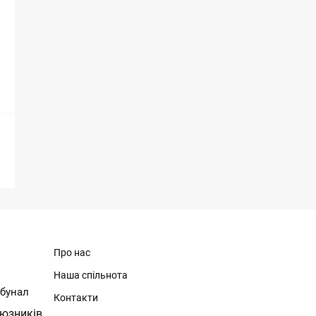
Про нас
Наша спільнота
ибунал
Контакти
юзників