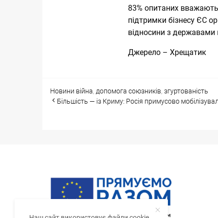
83% опитаних вважають,
підтримки бізнесу ЄС ор
відносини з державами п
Джерело –
Хрещатик
Categories
Tags
Новини
війна
,
допомога союзників
,
згуртованість
Post
Більшість — із Криму: Росія примусово мобілізува
navigation
Наш сайт використовує файли cookie.