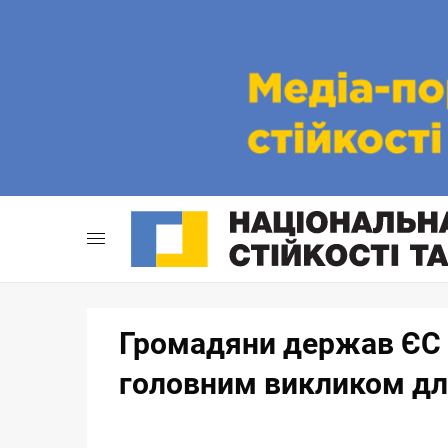
Skip
to
content
Громадяни держав ЄС 
головним викликом дл