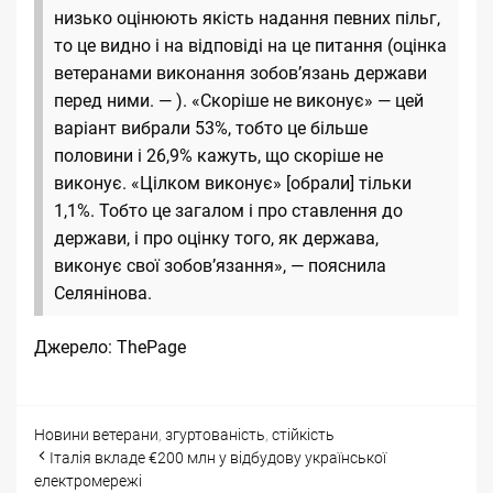
низько оцінюють якість надання певних пільг,
то це видно і на відповіді на це питання (оцінка
ветеранами виконання зобов’язань держави
перед ними. —
). «Скоріше не виконує» — цей
варіант вибрали 53%, тобто це більше
половини і 26,9% кажуть, що скоріше не
виконує. «Цілком виконує» [обрали] тільки
1,1%. Тобто це загалом і про ставлення до
держави, і про оцінку того, як держава,
виконує свої зобов’язання», — пояснила
Селянінова.
Джерело:
ThePage
Categories
Tags
Новини
ветерани
,
згуртованість
,
стійкість
Post
Італія вкладе €200 млн у відбудову української
navigation
електромережі