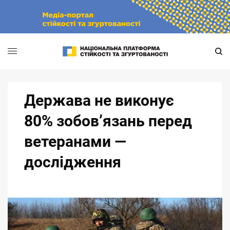
Skip
to
content
Держава не виконує
80% зобов’язань перед
ветеранами —
дослідження