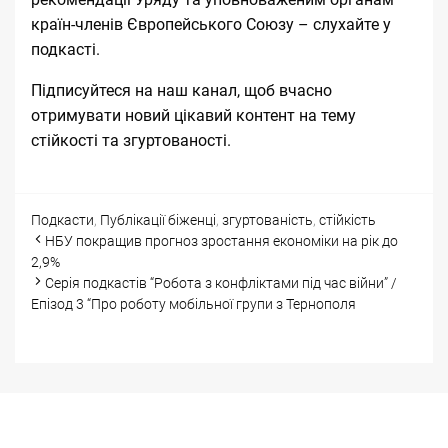
країн-членів Європейського Союзу – слухайте у
подкасті.
Підписуйтеся на наш канал, щоб вчасно
отримувати новий цікавий контент на тему
стійкості та згуртованості.
Categories
Tags
Подкасти
,
Публікації
біженці
,
згуртованість
,
стійкість
Post
НБУ покращив прогноз зростання економіки на рік до
navigation
2,9%
Cерія подкастів “Робота з конфліктами під час війни” /
Епізод 3 “Про роботу мобільної групи з Тернополя