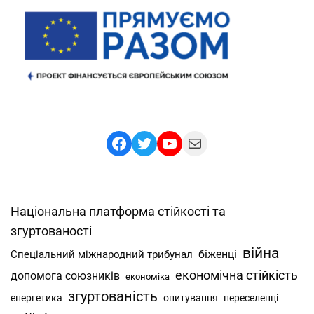
Facebook
Twitter
YouTube
Mail
Національна платформа стійкості та
згуртованості
війна
Спеціальний міжнародний трибунал
біженці
економічна стійкість
допомога союзників
економіка
згуртованість
енергетика
опитування
переселенці