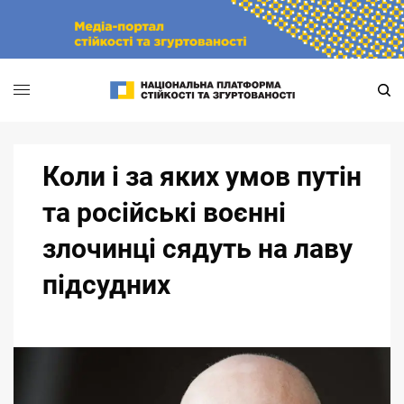
Skip
to
content
Коли і за яких умов путін
та російські воєнні
злочинці сядуть на лаву
підсудних