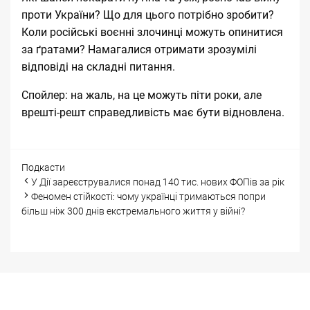
проти України? Що для цього потрібно зробити?
Коли російські воєнні злочинці можуть опинитися
за ґратами? Намагалися отримати зрозумілі
відповіді на складні питання.
Спойлер: на жаль, на це можуть піти роки, але
врешті-решт справедливість має бути відновлена.
Categories
Подкасти
Post
У Дії зареєструвалися понад 140 тис. нових ФОПів за рік
navigation
Феномен стійкості: чому українці тримаються попри
більш ніж 300 днів екстремального життя у війні?