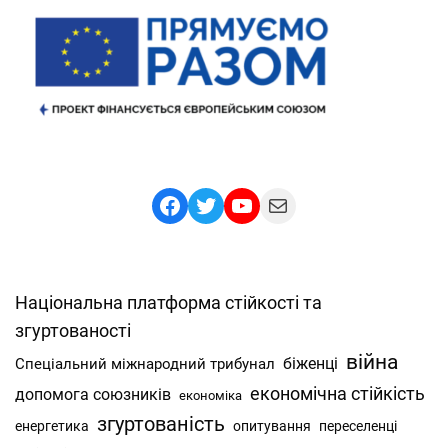
Facebook
Twitter
YouTube
Mail
Національна платформа стійкості та
згуртованості
війна
Спеціальний міжнародний трибунал
біженці
економічна стійкість
допомога союзників
економіка
згуртованість
енергетика
опитування
переселенці