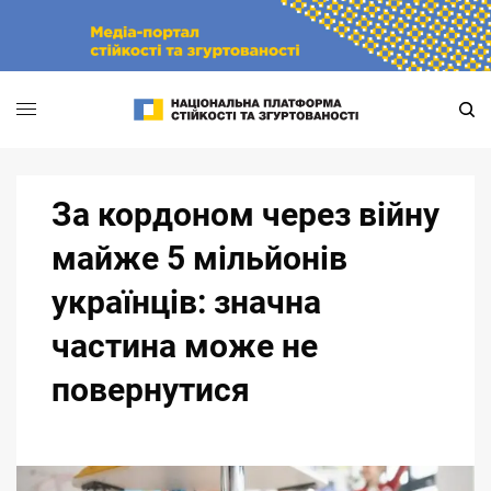
Skip
to
content
За кордоном через війну
майже 5 мільйонів
українців: значна
частина може не
повернутися