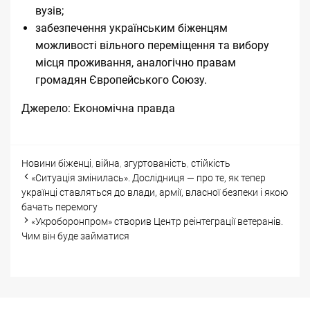
вузів;
забезпечення українським біженцям
можливості вільного переміщення та вибору
місця проживання, аналогічно правам
громадян Європейського Союзу.
Джерело:
Економічна правда
Categories
Tags
Новини
біженці
,
війна
,
згуртованість
,
стійкість
Post
«Ситуація змінилась». Дослідниця — про те, як тепер
navigation
українці ставляться до влади, армії, власної безпеки і якою
бачать перемогу
«Укроборонпром» створив Центр реінтеграції ветеранів.
Чим він буде займатися