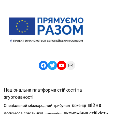
Facebook
Twitter
YouTube
Mail
Національна платформа стійкості та
згуртованості
війна
Спеціальний міжнародний трибунал
біженці
економічна стійкість
допомога союзників
економіка