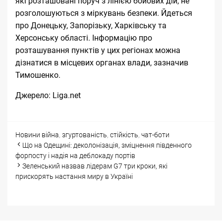
які розташовані поруч з лінією бойових дій, не
розголошуються з міркувань безпеки. Йдеться
про Донецьку, Запорізьку, Харківську та
Херсонську області. Інформацію про
розташування пунктів у цих регіонах можна
дізнатися в місцевих органах влади, зазначив
Тимошенко.
Джерело:
Liga.net
Categories
Tags
Новини
війна
,
згуртованість
,
стійкість
,
чат-боти
Post
Що на Одещині: деколонізація, зміцнення південного
navigation
форпосту і надія на деблокаду портів
Зеленський назвав лідерам G7 три кроки, які
прискорять настання миру в Україні