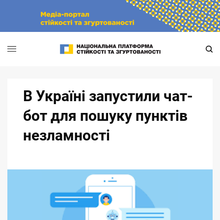
Skip
to
content
В Україні запустили чат-
бот для пошуку пунктів
незламності