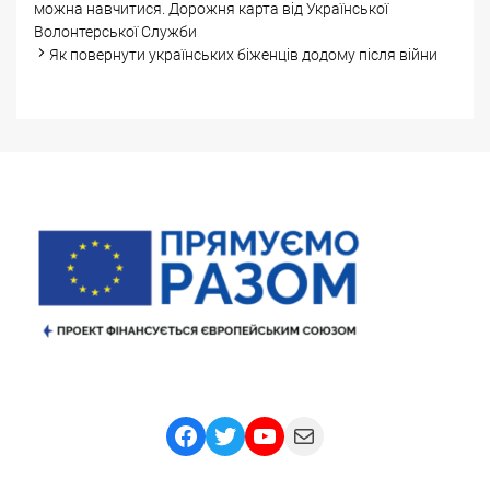
navigation
можна навчитися. Дорожня карта від Української
Волонтерської Служби
Як повернути українських біженців додому після війни
Facebook
Twitter
YouTube
Mail