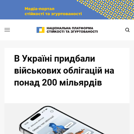
Skip
to
content
В Україні придбали
військових облігацій на
понад 200 мільярдів