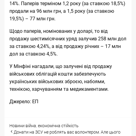
14%. Паперів терміном 1,2 року (за ставкою 18,5%)
продали на 96 млн грн, а 1,5 року (за ставкою
19,5%) – 77 млн грн.
Щодо паперів, номінованих у доларі, то від
продажу шестимісячних уряд залучив 258 млн дол
за ставкою 4,24%, а від продажу річних – 17 млн
дол за ставкою 4,5%.
У Мінфіні нагадали, що залучені від продажу
військових облігацій кошти забезпечують
українських військових зброєю, набоями,
технікою, харчуванням та медикаментами.
Джерело:
ЕП
Categories
Tags
Новини
війна
,
економічна стійкість
Post
Донати на ЗСУ не роблять вас волонтером. Але цього