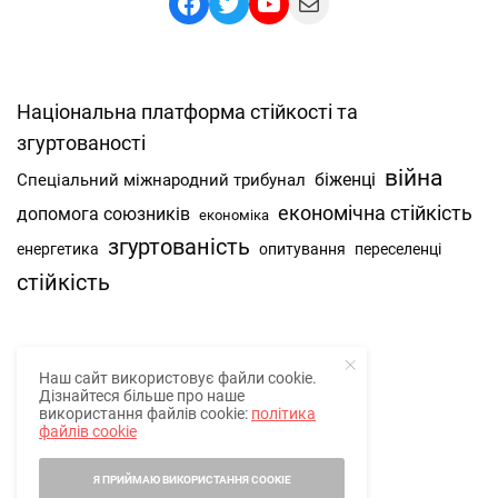
Facebook
Twitter
YouTube
Mail
Національна платформа стійкості та
згуртованості
війна
Спеціальний міжнародний трибунал
біженці
економічна стійкість
допомога союзників
економіка
згуртованість
енергетика
опитування
переселенці
стійкість
Наш сайт використовує файли cookie.
Про нас
Дізнайтеся більше про наше
використання файлів cookie:
політика
Наша спільнота
файлів cookie
Контакти
Я ПРИЙМАЮ ВИКОРИСТАННЯ COOKIE