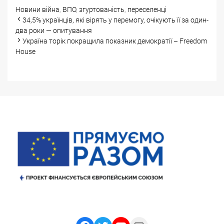
Categories
Tags
Новини
війна
,
ВПО
,
згуртованість
,
переселенці
Post
34,5% українців, які вірять у перемогу, очікують її за один-
navigation
два роки — опитування
Україна торік покращила показник демократії – Freedom
House