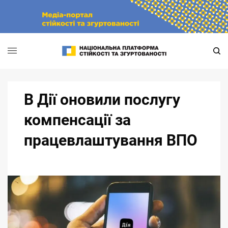
Skip
to
content
В Дії оновили послугу
компенсації за
працевлаштування ВПО