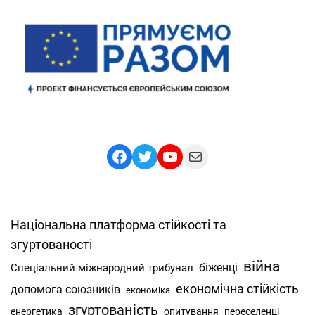
Facebook
Twitter
YouTube
Mail
Національна платформа стійкості та
згуртованості
війна
Спеціальний міжнародний трибунал
біженці
економічна стійкість
допомога союзників
економіка
згуртованість
енергетика
опитування
переселенці