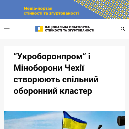
Skip
to
content
“Укроборонпром” і
Міноборони Чехії
створюють спільний
оборонний кластер