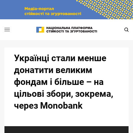
Skip
to
content
Українці стали менше
донатити великим
фондам і більше – на
цільові збори, зокрема,
через Monobank