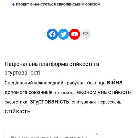
Facebook
Twitter
YouTube
Mail
Національна платформа стійкості та
згуртованості
війна
Спеціальний міжнародний трибунал
біженці
економічна стійкість
допомога союзників
економіка
згуртованість
енергетика
опитування
переселенці
стійкість
Наш сайт використовує файли cookie.