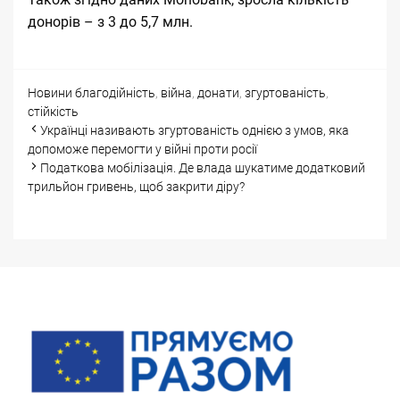
донорів – з 3 до 5,7 млн.
Categories
Tags
Новини
благодійність
,
війна
,
донати
,
згуртованість
,
стійкість
Post
Українці називають згуртованість однією з умов, яка
navigation
допоможе перемогти у війні проти росії
Податкова мобілізація. Де влада шукатиме додатковий
трильйон гривень, щоб закрити діру?