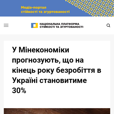
Skip
to
content
У Мінекономіки
прогнозують, що на
кінець року безробіття в
Україні становитиме
30%