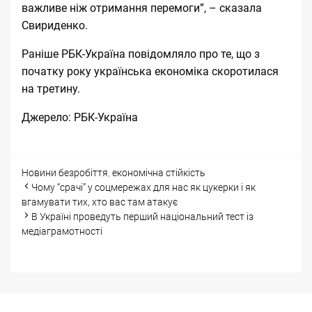
важливе ніж отримання перемоги”, – сказала
Свириденко.
Раніше РБК-Україна повідомляло про те, що
з
початку року українська економіка скоротилася
на третину
.
Джерело:
РБК-Україна
Categories
Tags
Новини
безробіття
,
економічна стійкість
Post
Чому “срачі” у соцмережах для нас як цукерки і як
navigation
вгамувати тих, хто вас там атакує
В Україні проведуть перший національний тест із
медіаграмотності