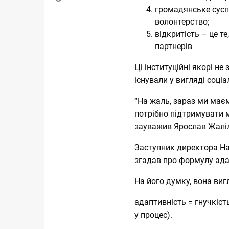
громадянське сусп
волонтерство;
відкритість – це т
партнерів
Ці інституційні якорі н
існували у вигляді соці
“На жаль, зараз ми маєм
потрібно підтримувати 
зауважив Ярослав Жалі
Заступник директора На
згадав про формулу ада
На його думку, вона виг
адаптивність = гнучкіст
у процес).