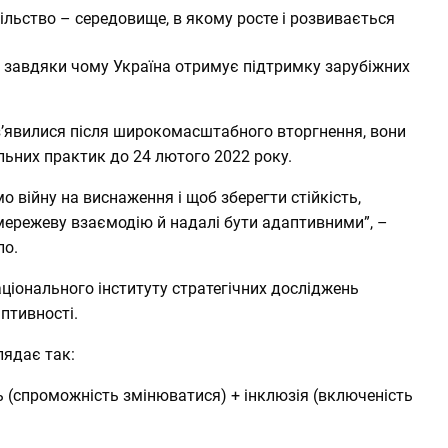
ільство – середовище, в якому росте і розвивається
е, завдяки чому Україна отримує підтримку зарубіжних
е з’явилися після широкомасштабного вторгнення, вони
альних практик до 24 лютого 2022 року.
о війну на виснаження і щоб зберегти стійкість,
мережеву взаємодію й надалі бути адаптивними”, –
ло.
ціонального інституту стратегічних досліджень
птивності.
лядає так:
ь (спроможність змінюватися) + інклюзія (включеність