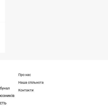
Про нас
Наша спільнота
ибунал
Контакти
юзників
ість