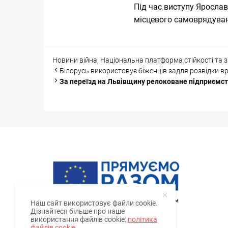
Під час виступу Ярослав
місцевого самоврядуван
Categories
Tags
Новини
війна
,
Національна платформа стійкості та з
Post
Білорусь використовує біженців задля розвідки в
navigation
За переїзд на Львівщину релоковане підприємст
Наш сайт використовує файли cookie.
Дізнайтеся більше про наше
використання файлів cookie:
політика
файлів cookie