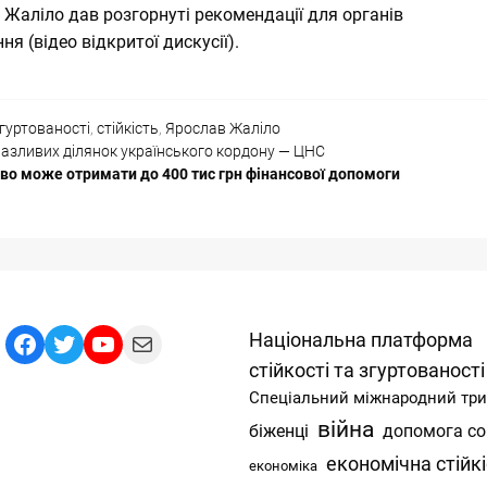
 Жаліло дав розгорнуті рекомендації для органів
ня (
відео
відкритої дискусії).
гуртованості
,
стійкість
,
Ярослав Жаліло
разливих ділянок українського кордону — ЦНС
во може отримати до 400 тис грн фінансової допомоги
Facebook
Twitter
YouTube
Mail
Національна платформа
стійкості та згуртованості
Спеціальний міжнародний тр
війна
допомога со
біженці
економічна стійк
економіка