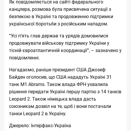
Як
повідомляється
на сайті федерального
канцлера, розмова була присвячена ситуації з
безпекою в Україні та продовженню підтримки
української боротьби з російським нападом.
“Усі п’ять глав держав та урядів домовилися
продовжувати військову підтримку України у
тісній євроатлантичній координації”, – зазначено у
повідомленні.
Нагадаємо, раніше президент США Джозеф
Байден оголосив, що США нададуть Україні 31
танк M1 Abrams. Також влада ФРН ухвалила
рішення передати Україні першу партію з 14 танків
Leopard 2. Також німецька влада дасть
союзникам дозвіл на те, щоб і вони постачали
танки Leopard 2 в Україну.
Джерело:
Інтерфакс-Україна