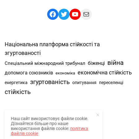
Facebook
Twitter
YouTube
Mail
Національна платформа стійкості та
згуртованості
війна
Спеціальний міжнародний трибунал
біженці
економічна стійкість
допомога союзників
економіка
згуртованість
енергетика
опитування
переселенці
стійкість
Наш сайт використовує файли cookie.
Про нас
Дізнайтеся більше про наше
використання файлів cookie:
політика
Наша спільнота
файлів cookie