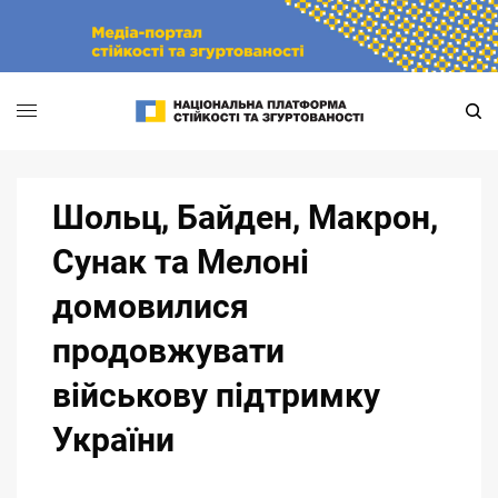
Skip
to
content
Шольц, Байден, Макрон,
Сунак та Мелоні
домовилися
продовжувати
військову підтримку
України