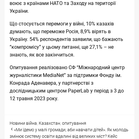
воює з країнами НАТО та Заходу на території
України.
Що стосується перемоги у війні, 10% казахів
думають, що переможе Росія, 8,9% вірять в
Україну. 54% респондентів заявили, що бажають
“компромісу” у цьому питанні, ще 27,1% – не
знають, як все закінчиться.
Опитування реалізовано СФ “Міжнародний центр
журналістики MediaNet” за підтримки Фонду ім.
Конрада Аденавера, у партнерстві з
дослідницьким центром PaperLab у період з 3 до
12 травня 2023 року.
Categories
Tags
Новини
війна
,
Казахстан
,
опитування
Post
«Ми їдемо у малі громади, аби навчати дітей». Як молодь
navigation
змінює систему освіти вдалині від великих міст? Кейс