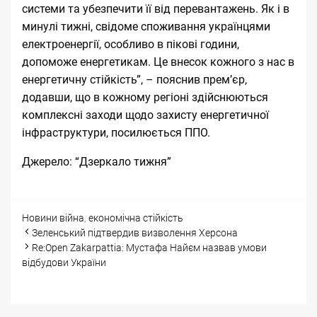
системи та убезпечити її від перевантажень. Як і в
минулі тижні, свідоме споживання українцями
електроенергії, особливо в пікові години,
допоможе енергетикам. Це внесок кожного з нас в
енергетичну стійкість”, – пояснив прем’єр,
додавши, що в кожному регіоні здійснюються
комплексні заходи щодо захисту енергетичної
інфраструктури, посилюється ППО.
Джерело:
“Дзеркало тижня”
Categories
Tags
Новини
війна
,
економічна стійкість
Post
Зеленський підтвердив визволення Херсона
navigation
Re:Open Zakarpattia: Мустафа Найєм назвав умови
відбудови України