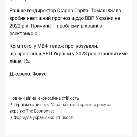
Раніше гендиректор Dragon Capital Томаш Фіала
зробив невтішний
прогноз щодо ВВП України на
2022 рік
. Причина — проблеми в країні з
електрикою.
Крім того, у МВФ також прогнозували,
що
зростання ВВП України у 2023 році
становитиме
лише 1%.
Джерело:
Фокус
Categories
Tags
Новини
війна
,
економічна стійкість
Post
Героїзм і стійкість: Україна стала країною року за
navigation
версією The Economist
Формула української стійкості