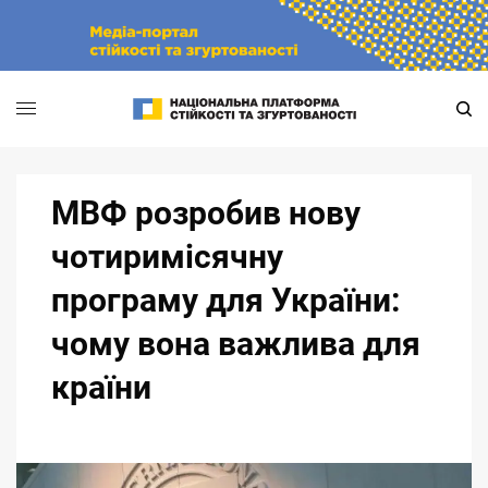
Skip
to
content
МВФ розробив нову
чотиримісячну
програму для України:
чому вона важлива для
країни