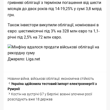
гривневі облігації з терміном погашення від шести
місяців до двох років під 14-19,25% у сумі 3,8 млрд
грн.
Також інвестори викупили облігації, номіновані в
євро: шестимісячні під 3% на 328 млн євро та 1,1-
річні під 2,5% на 72 млн євро.
Джерело:
Liga.net
Categories
Tags
Новини
війна
,
військові облігації
,
економічна стійкість
Post
Україна здійснила тестовий імпорт електроенергії з
navigation
Румунії
Костін на зустрічі G7 у Берліні: воєнні злочини росії
розслідують вже 18 держав