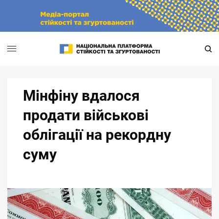
Skip
to
content
Мінфіну вдалося
продати військові
облігації на рекордну
суму