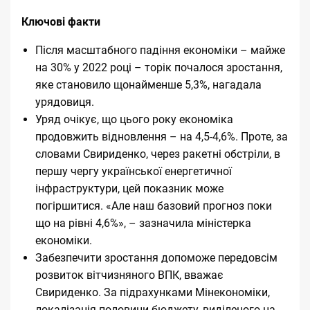
Ключові факти
Після масштабного падіння економіки – майже
на 30% у 2022 році – торік почалося зростання,
яке становило щонайменше 5,3%, нагадала
урядовиця.
Уряд очікує, що цього року економіка
продовжить відновлення – на 4,5-4,6%. Проте, за
словами Свириденко, через ракетні обстріли, в
першу чергу української енергетичної
інфраструктури, цей показник може
погіршитися. «Але наш базовий прогноз поки
що на рівні 4,6%», – зазначила міністерка
економіки.
Забезпечити зростання допоможе передовсім
розвиток вітчизняного ВПК, вважає
Свириденко. За підрахунками Мінекономіки,
локалізація половини бюджету, виділеного на