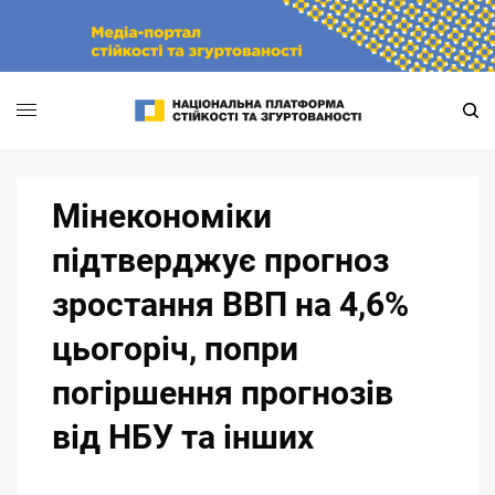
Skip
to
content
Мінекономіки
підтверджує прогноз
зростання ВВП на 4,6%
цьогоріч, попри
погіршення прогнозів
від НБУ та інших