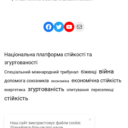
Facebook
Twitter
YouTube
Mail
Національна платформа стійкості та
згуртованості
війна
Спеціальний міжнародний трибунал
біженці
економічна стійкість
допомога союзників
економіка
згуртованість
енергетика
опитування
переселенці
стійкість
Наш сайт використовує файли cookie.
Про нас
Дізнайтеся більше про наше