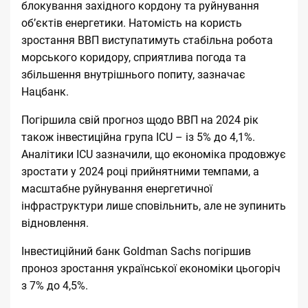
блокування західного кордону та руйнування
об’єктів енергетики. Натомість на користь
зростання ВВП виступатимуть стабільна робота
морського коридору, сприятлива погода та
збільшення внутрішнього попиту, зазначає
Нацбанк.
Погіршила свій прогноз щодо ВВП на 2024 рік
також інвестиційна група ICU – із 5% до 4,1%.
Аналітики ICU зазначили, що економіка продовжує
зростати у 2024 році прийнятними темпами, а
масштабне руйнування енергетичної
інфраструктури лише сповільнить, але не зупинить
відновлення.
Інвестиційний банк
Goldman Sachs погіршив
проноз
зростання української економіки цьогоріч
з 7% до 4,5%.