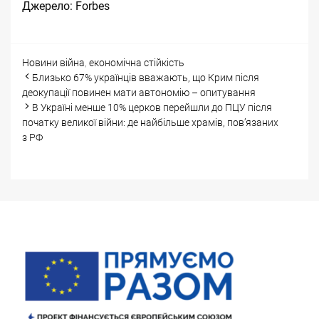
Джерело:
Forbes
Categories
Tags
Новини
війна
,
економічна стійкість
Post
Близько 67% українців вважають, що Крим після
navigation
деокупації повинен мати автономію – опитування
В Україні менше 10% церков перейшли до ПЦУ після
початку великої війни: де найбільше храмів, пов’язаних
з РФ