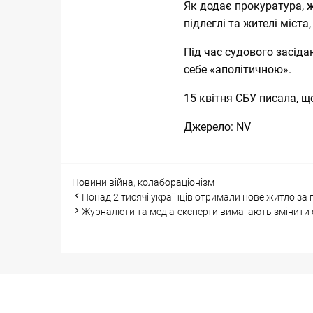
Як додає прокуратура, ж
підлеглі та жителі міст
Під час судового засіда
себе «аполітичною».
15 квітня СБУ писала, щ
Джерело:
NV
Categories
Tags
Новини
війна
,
колабораціонізм
Post
Понад 2 тисячі українців отримали нове житло з
navigation
Журналісти та медіа-експерти вимагають змінити с