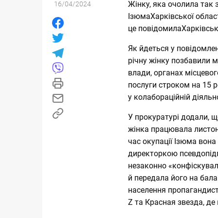
Жінку, яка
очолила так з
16/04/2024
Ізюма
Харківської област
це
повідомила
Харківськ
Як йдеться у повідомлен
річну жінку позбавили 
влади, органах місцевог
послуги строком на 15 р
у колабораційній діяльно
У прокуратурі додали, 
жінка працювала листон
час окупації Ізюма вон
директоркою псевдопід
незаконно «конфіскувал
й передала його на бала
населення пропагандист
Z та Красная звезда, де