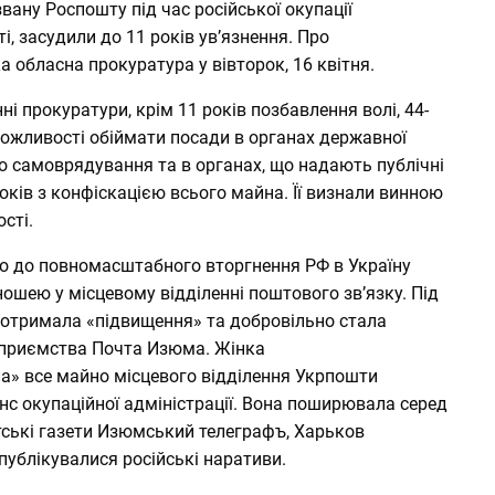
вану Роспошту під час російської окупації
і, засудили до 11 років ув’язнення. Про
а обласна прокуратура у вівторок, 16 квітня.
ні прокуратури, крім 11 років позбавлення волі, 44-
можливості обіймати посади в органах державної
о самоврядування та в органах, що надають публічні
оків з конфіскацією всього майна. Її визнали винною
сті.
що до повномасштабного вторгнення РФ в Україну
ошею у місцевому відділенні поштового зв’язку. Під
а отримала «підвищення» та добровільно стала
приємства Почта Изюма. Жінка
а» все майно місцевого відділення Укрпошти
нс окупаційної адміністрації. Вона поширювала серед
ські газети Изюмський телеграфъ, Харьков
 публікувалися російські наративи.