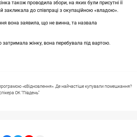
інка також проводила збори, на яких були присутні її
а, й закликала до співпраці з окупаційною «владою».
ння вона заявила, що не винна, та назвала
о затримала жінку, вона перебувала під вартою.
а програмою «єВідновлення». Де найчастіше купували помешкання?
пікера ОК “Південь”