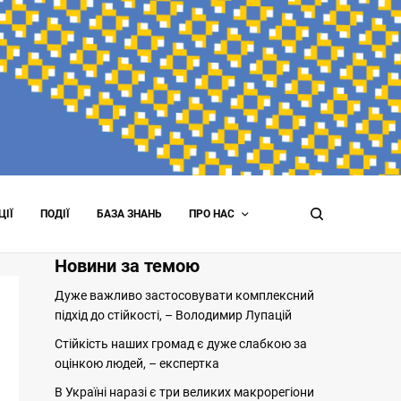
ЦІЇ
ПОДІЇ
БАЗА ЗНАНЬ
ПРО НАС
Новини за темою
Дуже важливо застосовувати комплексний
підхід до стійкості, – Володимир Лупацій
Стійкість наших громад є дуже слабкою за
оцінкою людей, – експертка
В Україні наразі є три великих макрорегіони