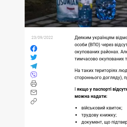
Деяким українцям відмо
23/09/2022
особи (ВПО) через відсут
окупованих районах. Але,
тимчасово окупованих те
На таких територіях лю
стороннього догляду), п
І
якщо у паспорті відсут
можна надати:
військовий квиток;
трудову книжку;
документ, що підтвер