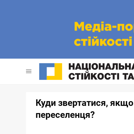
Skip
to
content
Куди звертатися, якщо
переселенця?