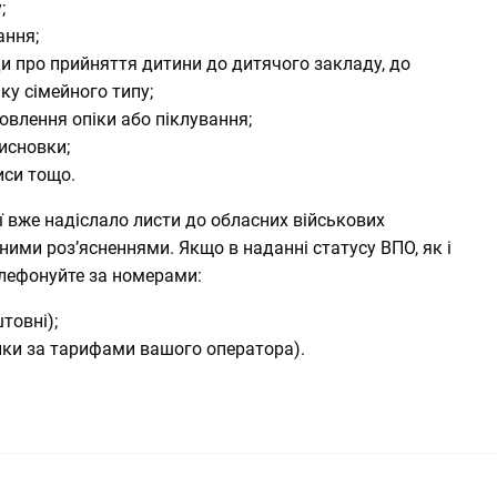
;
ання;
и про прийняття дитини до дитячого закладу, до
нку сімейного типу;
влення опіки або піклування;
исновки;
иси тощо.
ії вже надіслало листи до обласних військових
дними роз’ясненнями. Якщо в наданні статусу ВПО, як і
елефонуйте за номерами:
товні);
нки за тарифами вашого оператора).