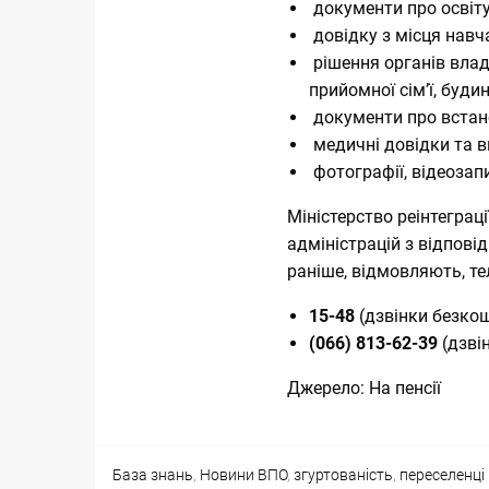
документи про освіту
довідку з місця навч
рішення органів влад
прийомної сім’ї, буди
документи про встано
медичні довідки та в
фотографії, відеозап
Міністерство реінтеграц
адміністрацій з відпові
раніше, відмовляють, т
15-48
(дзвінки безкош
(066) 813-62-39
(дзві
Джерело:
На пенсії
Categories
Tags
База знань
,
Новини
ВПО
,
згуртованість
,
переселенці