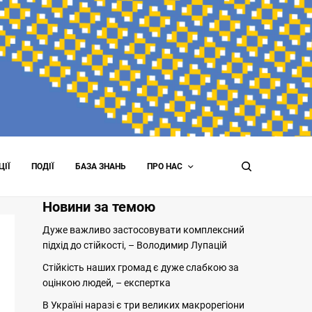
ЦІЇ
ПОДІЇ
БАЗА ЗНАНЬ
ПРО НАС
Новини за темою
Дуже важливо застосовувати комплексний
підхід до стійкості, – Володимир Лупацій
Стійкість наших громад є дуже слабкою за
оцінкою людей, – експертка
В Україні наразі є три великих макрорегіони