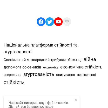
Facebook
Twitter
YouTube
Mail
Національна платформа стійкості та
згуртованості
війна
Спеціальний міжнародний трибунал
біженці
економічна стійкість
допомога союзників
економіка
згуртованість
енергетика
опитування
переселенці
стійкість
Наш сайт використовує файли cookie.
Про нас
Дізнайтеся більше про наше