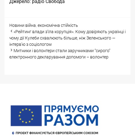
Джерело:
радіо Свобода
Categories
Tags
Новини
війна
,
економічна стійкість
Post
«Рейтинг влади з’їла корупція». Кому довіряють українці і
navigation
чому дії Кулеби схвалюють більше, ніж Зеленського —
інтерв’ю з соціологом
Митники і волонтери стали заручниками “сирого”
електронного декларування допомоги – волонтер