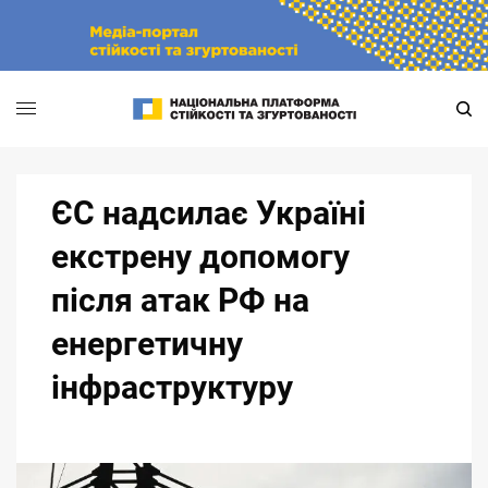
Skip
to
content
ЄС надсилає Україні
екстрену допомогу
після атак РФ на
енергетичну
інфраструктуру