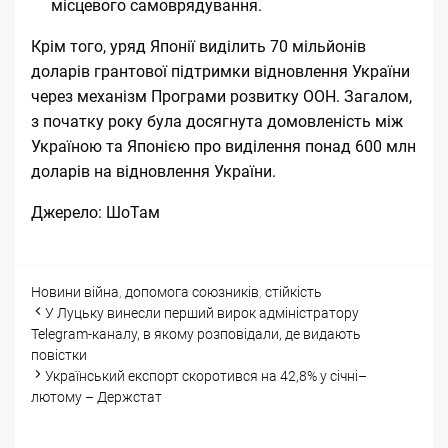
місцевого самоврядування.
Крім того, уряд Японії виділить 70 мільйонів
доларів грантової підтримки відновлення України
через механізм Програми розвитку ООН. Загалом,
з початку року була досягнута домовленість між
Україною та Японією про виділення понад 600 млн
доларів на відновлення України.
Джерело:
ШоТам
Categories
Tags
Новини
війна
,
допомога союзників
,
стійкість
Post
У Луцьку винесли перший вирок адміністратору
navigation
Telegram-каналу, в якому розповідали, де видають
повістки
Український експорт скоротився на 42,8% у січні–
лютому – Держстат