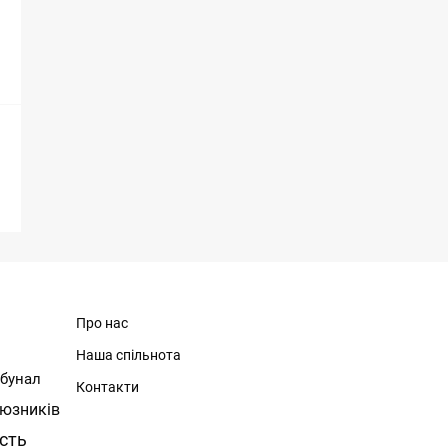
Про нас
Наша спільнота
ибунал
Контакти
юзників
ість