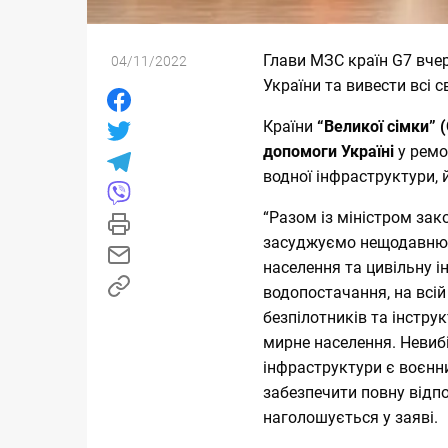
Глави МЗС країн G7 вче
04/11/2022
України та вивести всі св
Країни
“Великої сімки”
допомоги Україні
у ремо
водної інфраструктури, 
“Разом із міністром за
засуджуємо нещодавню ес
населення та цивільну і
водопостачання, на всій
безпілотників та інстру
мирне населення. Невибі
інфраструктури є воєнн
забезпечити повну відпо
наголошується у заяві.