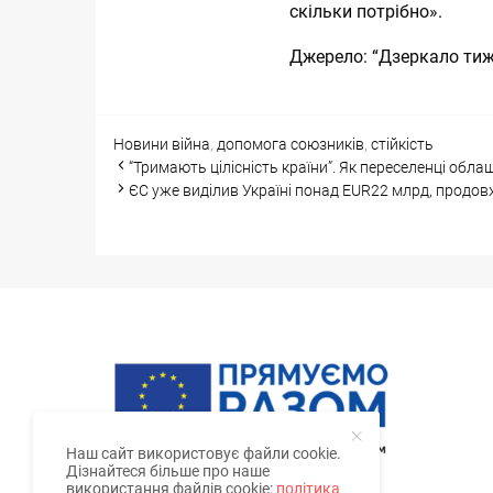
скільки потрібно».
Джерело:
“Дзеркало ти
Categories
Tags
Новини
війна
,
допомога союзників
,
стійкість
Post
“Тримають цілісність країни”. Як переселенці обл
navigation
ЄС уже виділив Україні понад EUR22 млрд, продо
Наш сайт використовує файли cookie.
Дізнайтеся більше про наше
використання файлів cookie:
політика