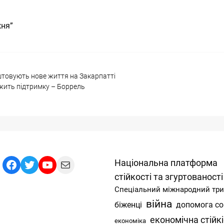
жня”
аштовують нове життя на Закарпатті
вжить підтримку – Боррель
Facebook
Twitter
YouTube
Mail
Національна платформа
стійкості та згуртованості
Спеціальний міжнародний тр
війна
допомога со
біженці
економічна стійк
економіка