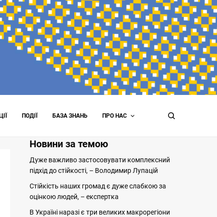
ЦІЇ
ПОДІЇ
БАЗА ЗНАНЬ
ПРО НАС
Новини за темою
Дуже важливо застосовувати комплексний
підхід до стійкості, – Володимир Лупацій
Стійкість наших громад є дуже слабкою за
оцінкою людей, – експертка
В Україні наразі є три великих макрорегіони