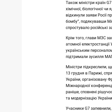
Також міністри країн G
хімічної, біологічної чи 
відкинули заяви Росії пр
бомбу”, подякувавши МАГ
спростувало російські з
Крім того, глави МЗС за
атомної електростанції 
українським персоналом,
підтримали зусилля МАГ
Міністри підкреслили, 
13 грудня в Парижі, спр
України, організовану Ф
Міжнародної конференції 
раніше, сповнені рішучо
та модернізацію України
Учасники G7 запевнили, 