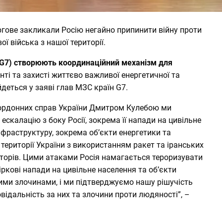
ргове закликали Росію негайно припинити війну проти
ої війська з нашої території.
 (G7) створюють координаційний механізм для
нті та захисті життєво важливої енергетичної та
йдеться у
заяві
глав МЗС країн G7.
кордонних справ України Дмитром Кулебою ми
калацію з боку Росії, зокрема її напади на цивільне
нфраструктуру, зокрема об’єкти енергетики та
 території України з використанням ракет та іранських
кторів. Цими атаками Росія намагається тероризувати
ркові напади на цивільне населення та об’єкти
ими злочинами, і ми підтверджуємо нашу рішучість
відальність за них та злочини проти людяності”, –