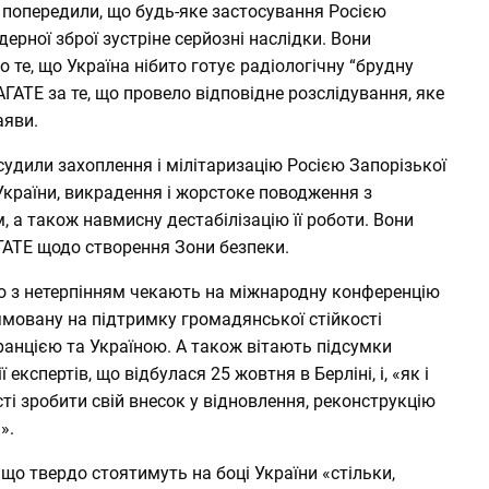
7 попередили, що будь-яке застосування Росією
ядерної зброї зустріне серйозні наслідки. Вони
о те, що Україна нібито готує радіологічну “брудну
АТЕ за те, що провело відповідне розслідування, яке
аяви.
судили захоплення і мілітаризацію Росією Запорізької
України, викрадення і жорстоке поводження з
 а також навмисну дестабілізацію її роботи. Вони
АТЕ щодо створення Зони безпеки.
що з нетерпінням чекають на міжнародну конференцію
ямовану на підтримку громадянської стійкості
ранцією та Україною. А також вітають підсумки
експертів, що відбулася 25 жовтня в Берліні, і, «як і
сті зробити свій внесок у відновлення, реконструкцію
».
що твердо стоятимуть на боці України «стільки,