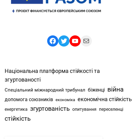
Facebook
Twitter
YouTube
Mail
Національна платформа стійкості та
згуртованості
війна
Спеціальний міжнародний трибунал
біженці
економічна стійкість
допомога союзників
економіка
згуртованість
енергетика
опитування
переселенці
стійкість