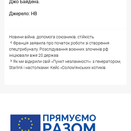
Джо Байдена.
Джерело:
НВ
Categories
Tags
Новини
війна
,
допомога союзників
,
стійкість
Post
Франція заявила про початок роботи зі створення
navigation
спецтрибуналу. Розслідування воєнних злочинів рф
ініціювали вже 20 держав
Як ми відкрили свій «Пункт незламності»: з генератором,
Starlink і настолками. Кейс «Солом’янських котиків