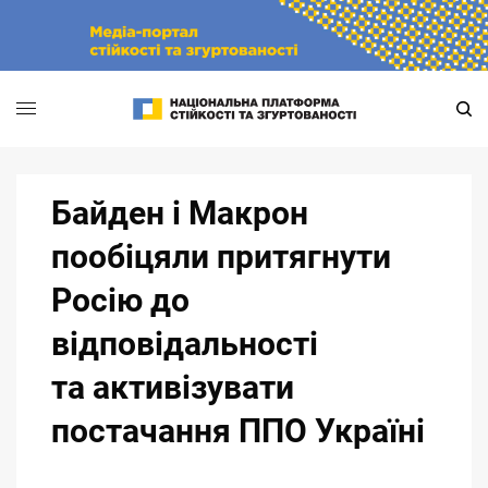
Skip
to
content
Байден і Макрон
пообіцяли притягнути
Росію до
відповідальності
та активізувати
постачання ППО Україні