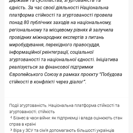
держави та суспільства, згуртованість та
єдність. За час своєї діяльності Національна
платформа стійкості та згуртованості провела
понад 80 публічних заходів на національному,
регіональному та місцевому рівнях й залучила
провідних міжнародних експертів з питань
миробудування, перехідного правосуддя,
інформаційної реінтеграції, соціальної
згуртованості та національної єдності. Ініціатива
реалізується за фінансової підтримки
Європейського Союзу в рамках проєкту “Побудова
стійкості в конфлікті через діалог”.
Categories
Tags
Події
згуртованість
,
Національна платформа стійкості та
згуртованості
,
стійкість
Post
Бізнес в часи війни: як підприємці і влада оцінюють стан
navigation
справ в країні
Віра у ЗСУ та сім’я допомагають більшості українців