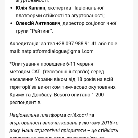
згуртованості;
Юлія Каплан,
експертка Національної
платформи стійкості та згуртованості;
Олексій Антипович
, директор соціологічної
групи “Рейтинг”.
Акредитація: за тел +38 097 988 91 41 або по e-
mail:
natplatformdialogue@gmail.com
*Опитування проведене 6-11 червня
методом CATI (телефонні інтерв’ю) серед
населення України віком від 18 років на всій
території за винятком тимчасово окупованих
Криму та Донбасу. Всього опитано 1 200
респондентів
.
Національна платформа стійкості та
згуртованості
започаткована у лютому 2018-го
року. Наші стратегічні пріоритети – це стійкість