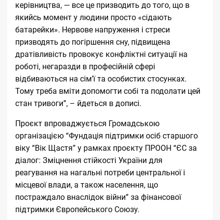
керівництва, — все це призводить до того, що в
якийсь момент у людини просто «сідають
батарейки». Нервове напруження і стреси
призводять до погіршення сну, підвищена
дратівливість провокує конфліктні ситуації на
роботі, негаразди в професійній сфері
відбиваються на сім’ї та особистих стосунках.
Тому треба вміти допомогти собі та подолати цей
стан тривоги”, – йдеться в дописі.
Проєкт впроваджується Громадською
організацією “Фундація підтримки осіб старшого
віку “Вік Щастя” у рамках проєкту ПРООН “ЄС за
діалог: Зміцнення стійкості України для
реагування на нагальні потреби центральної і
місцевої влади, а також населення, що
постраждало внаслідок війни” за фінансової
підтримки Європейського Союзу.