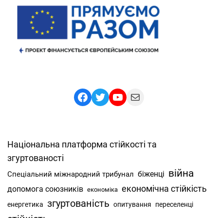
Facebook
Twitter
YouTube
Mail
Національна платформа стійкості та
згуртованості
війна
Спеціальний міжнародний трибунал
біженці
економічна стійкість
допомога союзників
економіка
згуртованість
енергетика
опитування
переселенці