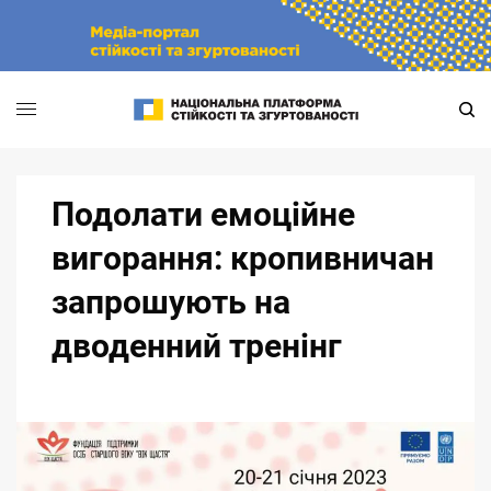
Skip
to
content
Подолати емоційне
вигорання: кропивничан
запрошують на
дводенний тренінг