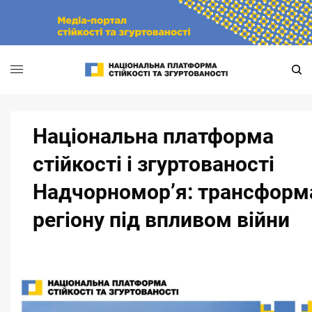
Skip
to
content
Національна платформа
стійкості і згуртованості
Надчорномор’я: трансформ
регіону під впливом війни