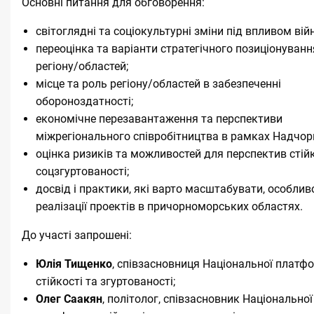
Основні питання для обговорення:
світоглядні та соціокультурні зміни під впливом вій
переоцінка та варіанти стратегічного позиціонуванн
регіону/областей;
місце та роль регіону/областей в забезпеченні
обороноздатності;
економічне перезавантаження та перспективи
міжрегіонального співробітництва в рамках Надчор
оцінка ризиків та можливостей для перспектив стійк
соцзгуртованості;
досвід і практики, які варто масштабувати, особлив
реалізації проектів в причорноморських областях.
До участі запрошені:
Юлія Тищенко
, співзасновниця Національної платф
стійкості та згуртованості;
Олег Саакян
, політолог, співзасновник Національної