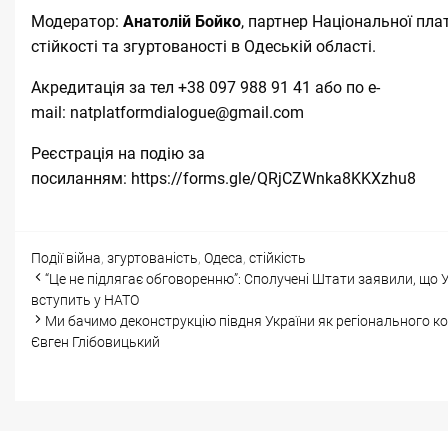
Модератор:
Анатолій Бойко
, партнер Національної пл
стійкості та згуртованості в Одеській області.
Акредитація за тел +38 097 988 91 41 або по e-
mail:
natplatformdialogue@gmail.com
Реєстрація на подію за
посиланням:
https://forms.gle/QRjCZWnka8KKXzhu8
Categories
Tags
Події
війна
,
згуртованість
,
Одеса
,
стійкість
Post
“Це не підлягає обговоренню”: Сполучені Штати заявили, що 
navigation
вступить у НАТО
Ми бачимо деконструкцію півдня України як регіонального ко
Євген Глібовицький