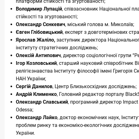
платформи стійкості та згуртованості;
Володимир Лупацій
, співзасновник Національної п
стійкості та згуртованості;
Олександр Сєнкевич
, міський голова м. Миколаїв;
Євген Глібовицький
, експерт з довготермінових стра
Ярослав Жаліло,
заступник директора Національно
інституту стратегічних досліджень;
Олексій Антипович
, директор соціологічної групи “Р
Ігор Козловський
, старший науковий співробітник В
релігієзнавства Інституту філософії імені Григорія 
НАН України;
Сергій Данилов
, Центр Близькосхідних досліджень;
Андрій Клименко
, Головний редактор порталу Blac
Олександр Славський
, програмний директор Impact
Odessa;
Олександр Лайко
, доктор економічних наук, Інститу
проблем ринку та економіко-екологічних досліджен
України.